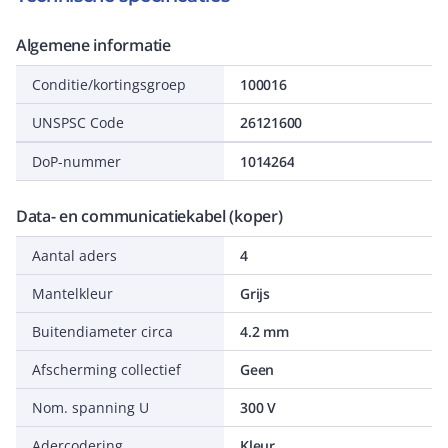
Algemene informatie
Conditie/kortingsgroep
100016
UNSPSC Code
26121600
DoP-nummer
1014264
Data- en communicatiekabel (koper)
Aantal aders
4
Mantelkleur
Grijs
Buitendiameter circa
4.2 mm
Afscherming collectief
Geen
Nom. spanning U
300 V
Adercodering
Kleur