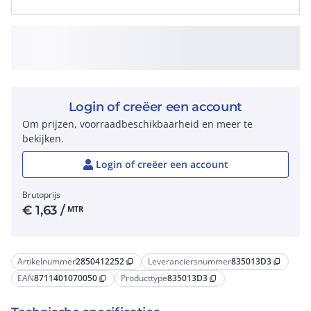
Login of creëer een account
Om prijzen, voorraadbeschikbaarheid en meer te
bekijken.
Login of creëer een account
Brutoprijs
€
1,63
/
MTR
Artikelnummer
2850412252
Leveranciersnummer
835013D3
content_copy
content_copy
EAN
8711401070050
Producttype
835013D3
content_copy
content_copy