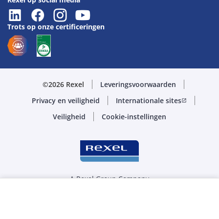
Trots op onze certificeringen
©2026 Rexel
Leveringsvoorwaarden
Privacy en veiligheid
Internationale sites
open_in_new
Veiligheid
Cookie-instellingen
A Rexel Group Company
Selecteer de juiste hoeveelheid
MTR
-
+