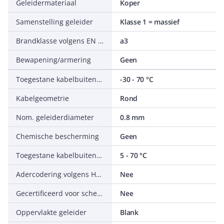
Geleidermateriaal
Koper
Samenstelling geleider
Klasse 1 = massief
Brandklasse volgens EN 13501-6: corrosiviteit/zuurgraad
a3
Bewapening/armering
Geen
Toegestane kabelbuitentemperatuur na montage zonder vibratie
-30 - 70 °C
Kabelgeometrie
Rond
Nom. geleiderdiameter
0.8 mm
Chemische bescherming
Geen
Toegestane kabelbuitentemperatuur tijdens montage/handeling
5 - 70 °C
Adercodering volgens HD 308 S2
Nee
Gecertificeerd voor scheepsapplicaties
Nee
Oppervlakte geleider
Blank