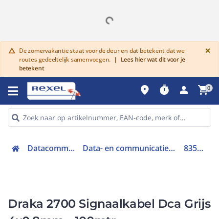
G
×
De zomervakantie staat voor de deur en dat betekent dat we
warning
routes gedeeltelijk samenvoegen.
|
Lees hier wat dit voor je
betekent
place
timer
person
shopping_cart
0
Datacommunicatie
Data- en communicatiekabel (koper)
835013D3
Draka 2700 Signaalkabel Dca Grijs