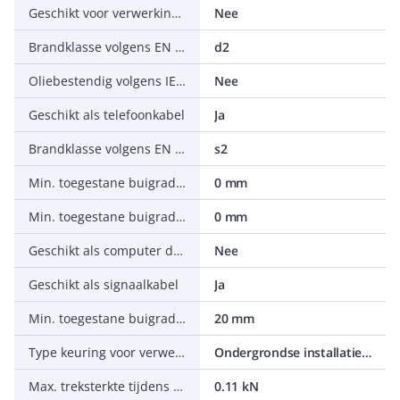
Geschikt voor verwerking in aarde/ondergrond
Nee
Brandklasse volgens EN 13501-6: brandende vallende druppels/deeltjes
d2
Oliebestendig volgens IEC 60811-404
Nee
Geschikt als telefoonkabel
Ja
Brandklasse volgens EN 13501-6: rookontwikkeling
s2
Min. toegestane buigradius flexibele toepassing met geforceerde geleiding
0 mm
Min. toegestane buigradius flexibele toepassing/vrije beweging
0 mm
Geschikt als computer data kabel
Nee
Geschikt als signaalkabel
Ja
Min. toegestane buigradius stationaire toepassing/vast verlegd
20 mm
Type keuring voor verwerking in aarde/ondergrond
Ondergrondse installatiebuis
Max. treksterkte tijdens installatie
0.11 kN