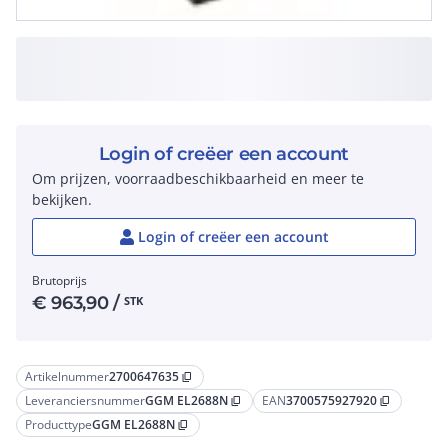
Login of creëer een account
Om prijzen, voorraadbeschikbaarheid en meer te
bekijken.
Login of creëer een account
Brutoprijs
€
963,90
/
STK
Artikelnummer
2700647635
content_copy
Leveranciersnummer
GGM EL2688N
EAN
3700575927920
content_copy
content_copy
Producttype
GGM EL2688N
content_copy