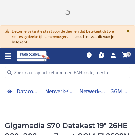
G
×
De zomervakantie staat voor de deur en dat betekent dat we
warning
routes gedeeltelijk samenvoegen.
|
Lees hier wat dit voor je
betekent
place
timer
person
shopping_cart
0
Datacommunicatie
Netwerk-/serverkasten
Netwerk-/serverkast
GGM EL2688N
Gigamedia S70 Datakast 19" 26HE