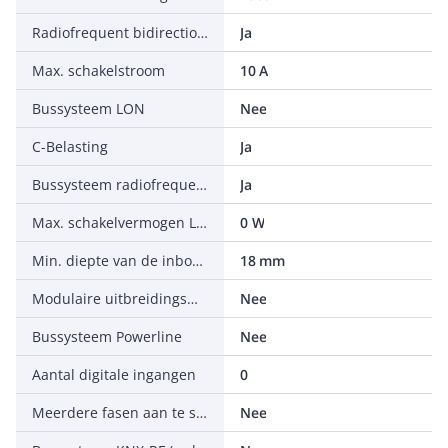
Radiofrequent bidirectioneel
Ja
Max. schakelstroom
10 A
Bussysteem LON
Nee
C-Belasting
Ja
Bussysteem radiofrequent
Ja
Max. schakelvermogen LED
0 W
Min. diepte van de inbouwdoos
18 mm
Modulaire uitbreidingsmogelijkheid
Nee
Bussysteem Powerline
Nee
Aantal digitale ingangen
0
Meerdere fasen aan te sluiten
Nee