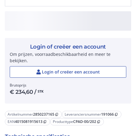
Login of creëer een account
Om prijzen, voorraadbeschikbaarheid en meer te
bekijken.
Login of creëer een account
Brutoprijs
€
234,60
/
STK
Artikelnummer
2850237165
Leveranciersnummer
191066
content_copy
content_copy
EAN
4015081915613
Producttype
CPAD-00/202
content_copy
content_copy