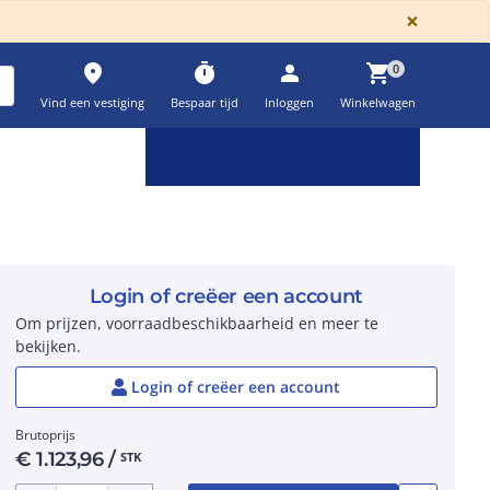
GLOBA
×
place
timer
person
shopping_cart
0
Vind een vestiging
Bespaar tijd
Inloggen
Winkelwagen
Keuzehulpen & calculatoren
settings
Login of creëer een account
Om prijzen, voorraadbeschikbaarheid en meer te
bekijken.
Login of creëer een account
Brutoprijs
€
1.123,96
/
STK