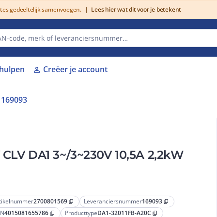
utes gedeeltelijk samenvoegen.
|
Lees hier wat dit voor je betekent
lhulpen
Creëer je account
person
169093
V CLV DA1 3~/3~230V 10,5A 2,2kW
tikelnummer
2700801569
Leveranciersnummer
169093
content_copy
content_copy
AN
4015081655786
Producttype
DA1-32011FB-A20C
content_copy
content_copy