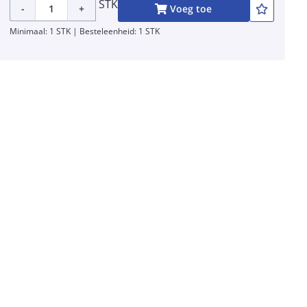
STK
-
+
Voeg toe
Minimaal: 1 STK | Besteleenheid: 1 STK