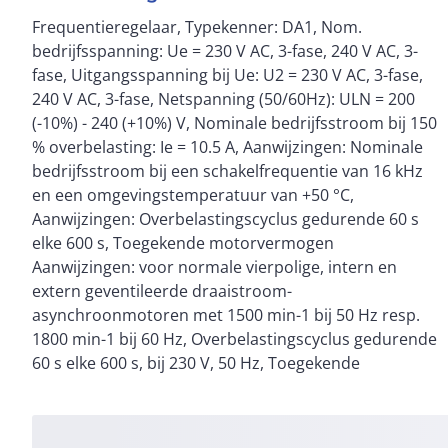
Frequentieregelaar, Typekenner: DA1, Nom.
motorvermogen 150 % Overbelasting: P = 2.2 kW, 150
bedrijfsspanning: Ue = 230 V AC, 3-fase, 240 V AC, 3-
% Overbelasting: IM = 8.7 A, Toegekende
fase, Uitgangsspanning bij Ue: U2 = 230 V AC, 3-fase,
motorvermogen Aanwijzingen: bij 220 - 240 V, 60 Hz,
240 V AC, 3-fase, Netspanning (50/60Hz): ULN = 200
Toegekende motorvermogen 150 % Overbelasting: P
(-10%) - 240 (+10%) V, Nominale bedrijfsstroom bij 150
= 3 HP, Toegekende motorvermogen 150 %
% overbelasting: Ie = 10.5 A, Aanwijzingen: Nominale
Overbelasting: IM = 9.6 A, beschermingsgraad:
bedrijfsstroom bij een schakelfrequentie van 16 kHz
IP20/NEMA 0, Interface/veldbus (ingebouwd): OP-Bus
en een omgevingstemperatuur van +50 °C,
(RS485)/Modbus RTU, CANopen®, Veldbuskoppeling
Aanwijzingen: Overbelastingscyclus gedurende 60 s
(optioneel): Ethernet IP, DeviceNet, PROFIBUS,
elke 600 s, Toegekende motorvermogen
PROFINET, Modbus-TCP, EtherCAT, SmartWire-DT,
Aanwijzingen: voor normale vierpolige, intern en
Uitrusting: Radio-ontstoringsfilter, Remchopper,
extern geventileerde draaistroom-
extra printplaatbeveiliging, 7-segment-display,
asynchroonmotoren met 1500 min-1 bij 50 Hz resp.
bouwgrootte: FS2, normen en bepalingen: Algemene
1800 min-1 bij 60 Hz, Overbelastingscyclus gedurende
eisen: IEC/EN 61800-2, EMC-eisen: IEC/EN 61800-3,
60 s elke 600 s, bij 230 V, 50 Hz, Toegekende