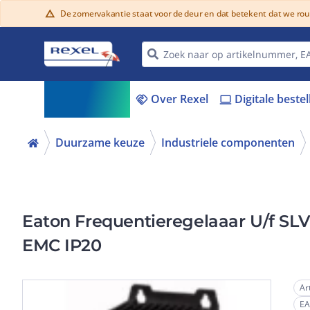
De zomervakantie staat voor de deur en dat betekent dat we ro
warning
Assortiment
Over Rexel
Digitale beste
menu_book
handshake
laptop
Duurzame keuze
Industriele componenten
Eaton Frequentieregelaaar U/f SL
EMC IP20
Ar
E