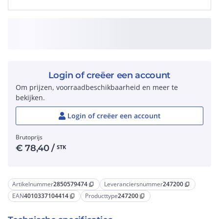
Login of creëer een account
Om prijzen, voorraadbeschikbaarheid en meer te
bekijken.
Login of creëer een account
Brutoprijs
€
78,40
/
STK
Artikelnummer
2850579474
Leveranciersnummer
247200
content_copy
content_copy
EAN
4010337104414
Producttype
247200
content_copy
content_copy