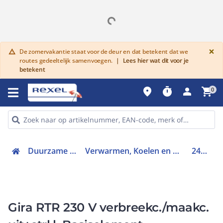
G
×
De zomervakantie staat voor de deur en dat betekent dat we
warning
routes gedeeltelijk samenvoegen.
|
Lees hier wat dit voor je
betekent
place
timer
person
shopping_cart
0
Duurzame keuze
Verwarmen, Koelen en Ventileren
247200
Gira RTR 230 V verbreekc./maakc.