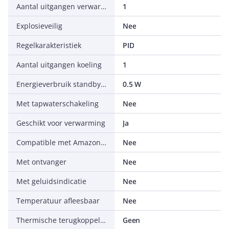
Aantal uitgangen verwarming
1
Explosieveilig
Nee
Regelkarakteristiek
PID
Aantal uitgangen koeling
1
Energieverbruik standby (solstandby)
0.5 W
Met tapwaterschakeling
Nee
Geschikt voor verwarming
Ja
Compatible met Amazon Alexa
Nee
Met ontvanger
Nee
Met geluidsindicatie
Nee
Temperatuur afleesbaar
Nee
Thermische terugkoppeling
Geen