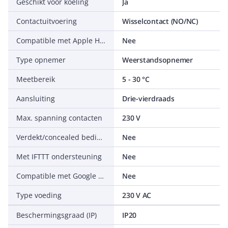
Geschikt voor koeling
Ja
Contactuitvoering
Wisselcontact (NO/NC)
Compatible met Apple HomeKit
Nee
Type opnemer
Weerstandsopnemer
Meetbereik
5 - 30 °C
Aansluiting
Drie-vierdraads
Max. spanning contacten
230 V
Verdekt/concealed bediening
Nee
Met IFTTT ondersteuning
Nee
Compatible met Google Assistant
Nee
Type voeding
230 V AC
Beschermingsgraad (IP)
IP20