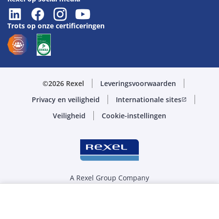
Trots op onze certificeringen
©2026 Rexel
Leveringsvoorwaarden
Privacy en veiligheid
Internationale sites
open_in_new
Veiligheid
Cookie-instellingen
A Rexel Group Company
Selecteer de juiste hoeveelheid