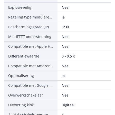
Explosieveilig
Nee
Regeling type modulerend
Ja
Beschermingsgraad (IP)
IP30
Met IFTTT ondersteuning
Nee
Compatible met Apple HomeKit
Nee
Differentiewaarde
0 - 0.5 K
Compatible met Amazon Alexa
Nee
Optimalisering
Ja
Compatible met Google Assistant
Nee
Overwerkschakelaar
Nee
Uitvoering klok
Digitaal
Aantal schakelprogramma's
4