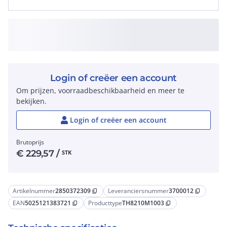
Login of creëer een account
Om prijzen, voorraadbeschikbaarheid en meer te
bekijken.
Login of creëer een account
Brutoprijs
€
229,57
/
STK
Artikelnummer
2850372309
Leveranciersnummer
3700012
content_copy
content_copy
EAN
5025121383721
Producttype
TH8210M1003
content_copy
content_copy