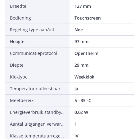
Breedte
127 mm
Bediening
Touchscreen
Regeling type aan/uit
Nee
Hoogte
97 mm
Communicatieprotocol
Opentherm
Diepte
29 mm
Kloktype
Weekklok
Temperatuur afleesbaar
Ja
Meetbereik
5 - 35 °C
Energieverbruik standby (solstandby)
0.02 W
Aantal uitgangen verwarming
1
Klasse temperatuurregelaar
IV