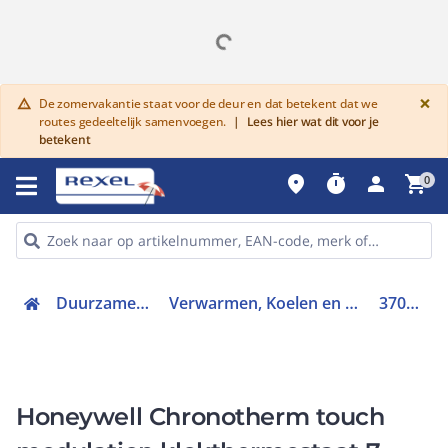
G
×
De zomervakantie staat voor de deur en dat betekent dat we
warning
routes gedeeltelijk samenvoegen.
|
Lees hier wat dit voor je
betekent
place
timer
person
shopping_cart
0
Duurzame keuze
Verwarmen, Koelen en Ventileren
3700012
Honeywell Chronotherm touch