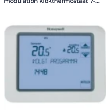
modulation klokthermostaat 7-
31°c wit touchscreenbediening