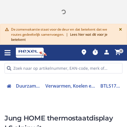
G
×
De zomervakantie staat voor de deur en dat betekent dat we
warning
routes gedeeltelijk samenvoegen.
|
Lees hier wat dit voor je
betekent
place
timer
person
shopping_cart
0
Duurzame keuze
Verwarmen, Koelen en Ventileren
BTLS1791WW
Jung HOME thermostaatdisplay