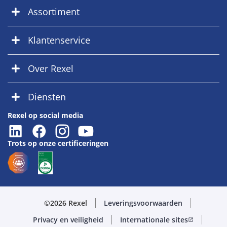
Assortiment
Klantenservice
Over Rexel
Diensten
Rexel op social media
Trots op onze certificeringen
©2026 Rexel
Leveringsvoorwaarden
Privacy en veiligheid
Internationale sites
open_in_new