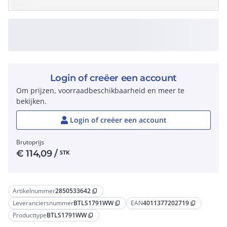
Login of creëer een account
Om prijzen, voorraadbeschikbaarheid en meer te
bekijken.
Login of creëer een account
Brutoprijs
€
114,09
/
STK
Artikelnummer
2850533642
content_copy
Leveranciersnummer
BTLS1791WW
EAN
4011377202719
content_copy
content_copy
Producttype
BTLS1791WW
content_copy