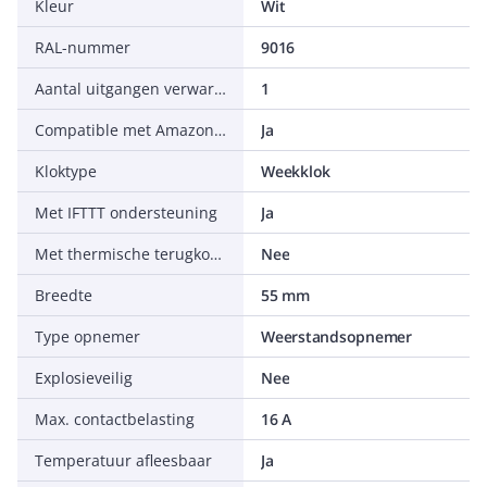
Kleur
Wit
RAL-nummer
9016
Aantal uitgangen verwarming
1
Compatible met Amazon Alexa
Ja
Kloktype
Weekklok
Met IFTTT ondersteuning
Ja
Met thermische terugkoppeling
Nee
Breedte
55 mm
Type opnemer
Weerstandsopnemer
Explosieveilig
Nee
Max. contactbelasting
16 A
Temperatuur afleesbaar
Ja