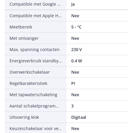
Compatible met Google Assistant
Ja
Compatible met Apple HomeKit
Nee
Meetbereik
5 - °C
Met ontvanger
Nee
Max. spanning contacten
230 V
Energieverbruik standby (solstandby)
0.4 W
Overwerkschakelaar
Nee
Regelkarakteristiek
PI
Met tapwaterschakeling
Nee
Aantal schakelprogramma's
3
Uitvoering klok
Digitaal
Keuzeschakelaar voor verwarming en verwarming met warmwater
Nee