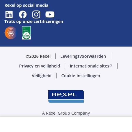
Rexel op social media
Trots op onze certificeringen
©2026 Rexel
Leveringsvoorwaarden
Privacy en veiligheid
Internationale sites
open_in_new
Veiligheid
Cookie-instellingen
A Rexel Group Company
Selecteer de juiste hoeveelheid