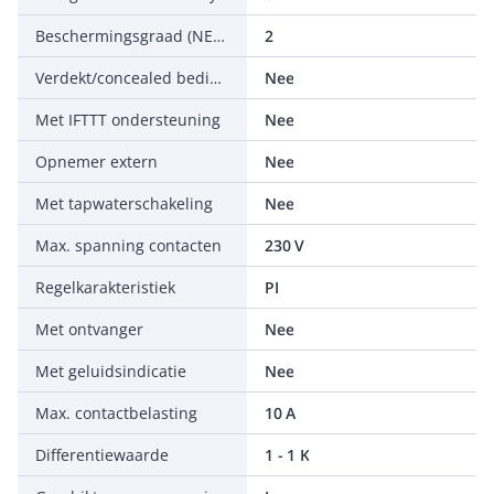
Beschermingsgraad (NEMA)
2
Verdekt/concealed bediening
Nee
Met IFTTT ondersteuning
Nee
Opnemer extern
Nee
Met tapwaterschakeling
Nee
Max. spanning contacten
230 V
Regelkarakteristiek
PI
Met ontvanger
Nee
Met geluidsindicatie
Nee
Max. contactbelasting
10 A
Differentiewaarde
1 - 1 K