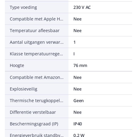
Type voeding
230 V AC
Compatible met Apple HomeKit
Nee
Temperatuur afleesbaar
Nee
Aantal uitgangen verwarming
1
Klasse temperatuurregelaar
I
Hoogte
76 mm
Compatible met Amazon Alexa
Nee
Explosieveilig
Nee
Thermische terugkoppeling
Geen
Differentie verstelbaar
Nee
Beschermingsgraad (IP)
IP40
Energieverbruik standby (solstandby)
0.2 W