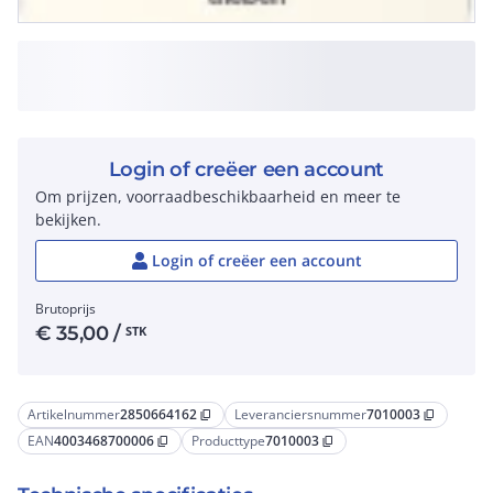
Login of creëer een account
Om prijzen, voorraadbeschikbaarheid en meer te
bekijken.
Login of creëer een account
Brutoprijs
€
35,00
/
STK
Artikelnummer
2850664162
Leveranciersnummer
7010003
content_copy
content_copy
EAN
4003468700006
Producttype
7010003
content_copy
content_copy