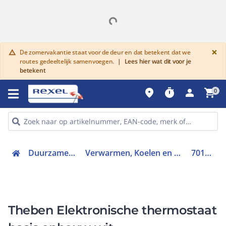
G
×
De zomervakantie staat voor de deur en dat betekent dat we
warning
routes gedeeltelijk samenvoegen.
|
Lees hier wat dit voor je
betekent
place
timer
person
shopping_cart
0
Duurzame keuze
Verwarmen, Koelen en Ventileren
7010003
Theben Elektronische thermostaat