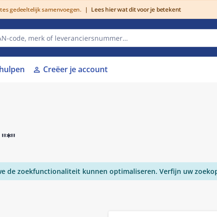
utes gedeeltelijk samenvoegen.
|
Lees hier wat dit voor je betekent
lhulpen
Creëer je account
person
r
"*"
 de zoekfunctionaliteit kunnen optimaliseren. Verfijn uw zoeko