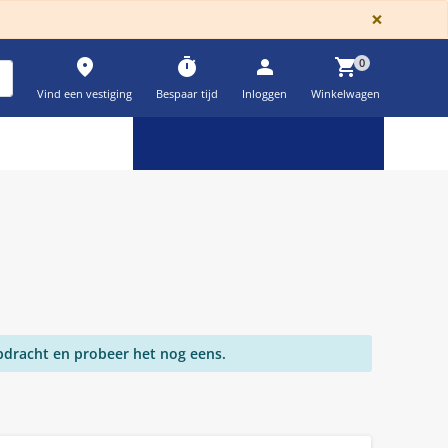
GLOBA
×
place
timer
person
shopping_cart
0
Vind een vestiging
Bespaar tijd
Inloggen
Winkelwagen
Keuzehulpen & calculatoren
settings
pdracht en probeer het nog eens.