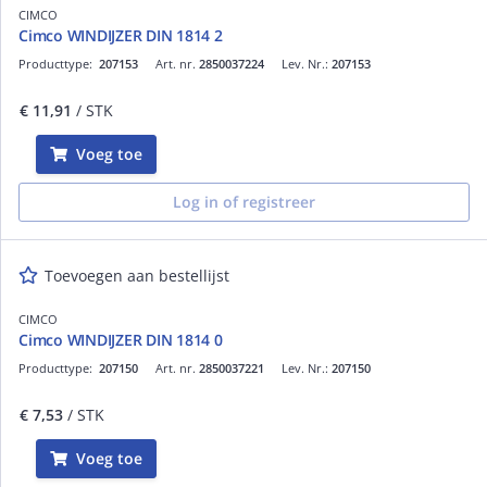
CIMCO
Cimco WINDIJZER DIN 1814 2
Producttype:
207153
Art. nr.
2850037224
Lev. Nr.:
207153
€ 11,91
/ STK
Voeg toe
Log in of registreer
Toevoegen aan bestellijst
CIMCO
Cimco WINDIJZER DIN 1814 0
Producttype:
207150
Art. nr.
2850037221
Lev. Nr.:
207150
€ 7,53
/ STK
Voeg toe