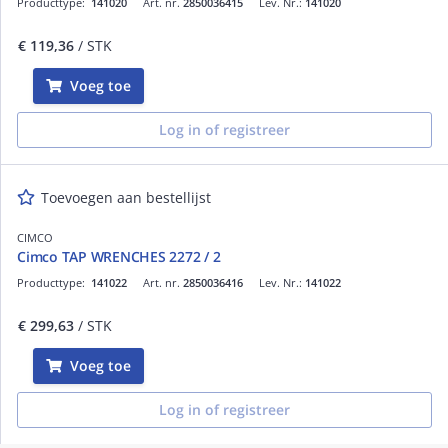
Producttype:
141020
Art. nr.
2850036415
Lev. Nr.:
141020
€ 119,36
/ STK
Voeg toe
Log in of registreer
Toevoegen aan bestellijst
CIMCO
Cimco TAP WRENCHES 2272 / 2
Producttype:
141022
Art. nr.
2850036416
Lev. Nr.:
141022
€ 299,63
/ STK
Voeg toe
Log in of registreer