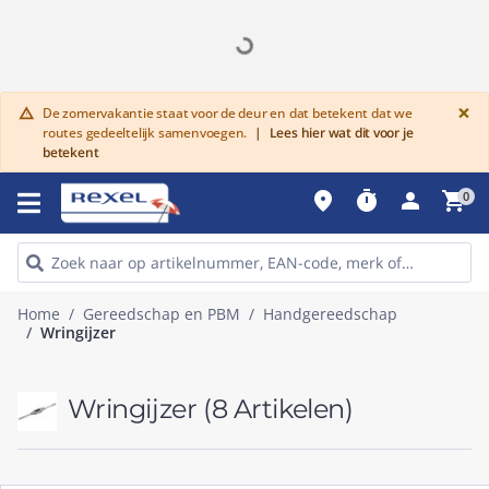
G
×
De zomervakantie staat voor de deur en dat betekent dat we
warning
routes gedeeltelijk samenvoegen.
|
Lees hier wat dit voor je
betekent
place
timer
person
shopping_cart
0
Home
Gereedschap en PBM
Handgereedschap
Wringijzer
Wringijzer
(8 Artikelen)