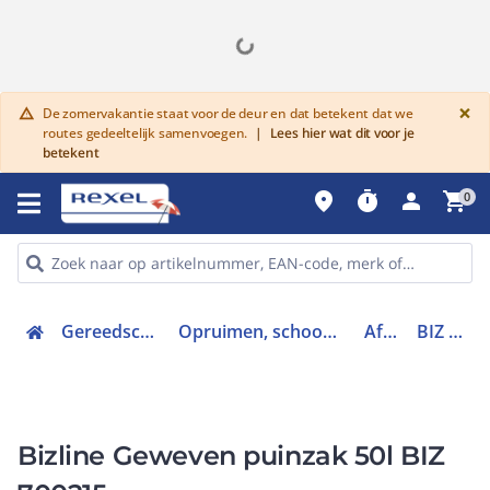
G
×
De zomervakantie staat voor de deur en dat betekent dat we
warning
routes gedeeltelijk samenvoegen.
|
Lees hier wat dit voor je
betekent
place
timer
person
shopping_cart
0
Gereedschap en PBM
Opruimen, schoonmaken en zuigen
Afvalzak
BIZ 700215
Bizline Geweven puinzak 50l BIZ