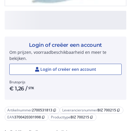
Login of creëer een account
Om prijzen, voorraadbeschikbaarheid en meer te
bekijken.
Login of creëer een account
Brutoprijs
€
1,26
/
STK
Artikelnummer
2700531813
Leveranciersnummer
BIZ 700215
content_copy
content_copy
EAN
3700420301998
Producttype
BIZ 700215
content_copy
content_copy