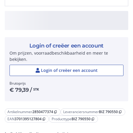
Login of creëer een account
Om prijzen, voorraadbeschikbaarheid en meer te
bekijken.
Login of creëer een account
Brutoprijs
€
79,39
/
STK
Artikelnummer
2850477374
Leveranciersnummer
BIZ 790550
content_copy
content_copy
EAN
3701395127804
Producttype
BIZ 790550
content_copy
content_copy