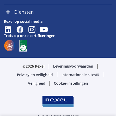
Diensten
Rexel op social media
Trots op onze certificeringen
©2026 Rexel
Leveringsvoorwaarden
Privacy en veiligheid
Internationale sites
open_in_new
Veiligheid
Cookie-instellingen