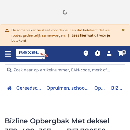
G
×
De zomervakantie staat voor de deur en dat betekent dat we
warning
routes gedeeltelijk samenvoegen.
|
Lees hier wat dit voor je
betekent
place
timer
person
shopping_cart
0
Gereedschap en PBM
Opruimen, schoonmaken en zuigen
Opbergkist
BIZ 790550
Bizline Opbergbak Met deksel