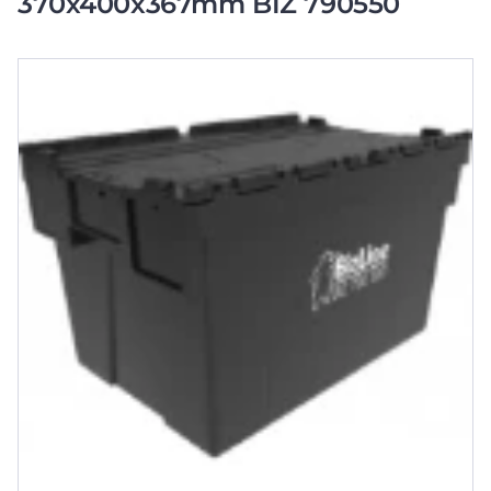
370x400x367mm BIZ 790550