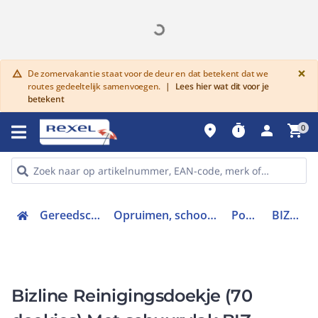
G
×
De zomervakantie staat voor de deur en dat betekent dat we
warning
routes gedeeltelijk samenvoegen.
|
Lees hier wat dit voor je
betekent
place
timer
person
shopping_cart
0
Gereedschap en PBM
Opruimen, schoonmaken en zuigen
Poetsdoek
BIZ 751014
Bizline Reinigingsdoekje (70