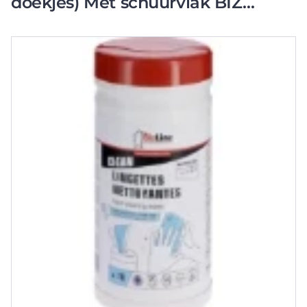
doekjes) Met schuurvlak BIZ
751014