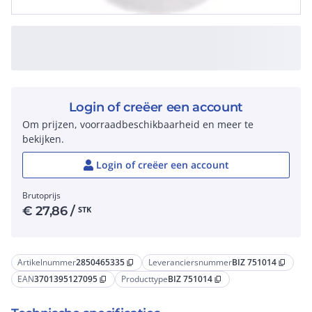
Login of creëer een account
Om prijzen, voorraadbeschikbaarheid en meer te
bekijken.
Login of creëer een account
Brutoprijs
€
27,86
/
STK
Artikelnummer
2850465335
Leveranciersnummer
BIZ 751014
content_copy
content_copy
EAN
3701395127095
Producttype
BIZ 751014
content_copy
content_copy