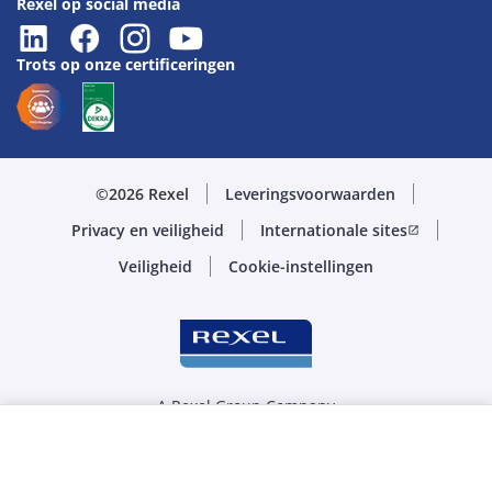
Rexel op social media
Trots op onze certificeringen
©2026 Rexel
Leveringsvoorwaarden
Privacy en veiligheid
Internationale sites
open_in_new
Veiligheid
Cookie-instellingen
A Rexel Group Company
Selecteer de juiste hoeveelheid
STK