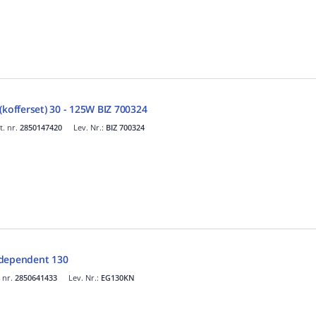
(kofferset) 30 - 125W BIZ 700324
t. nr.
2850147420
Lev. Nr.:
BIZ 700324
ndependent 130
. nr.
2850641433
Lev. Nr.:
EG130KN