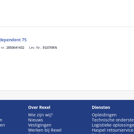
ndependent 75
. nr.
2850641432
Lev. Nr.:
EG070KN
Over Rexel
Diensten
Wie zijn wij?
Opleidingen
en
Nieuws
Technische onderst
gen
Vestigingen
Logistieke oplossing
Werken bij Rexel
Haspel retourservice