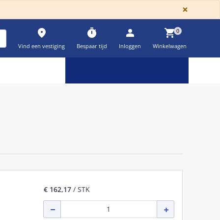
GLOBA
×
place
timer
person
shopping_cart
0
Vind een vestiging
Bespaar tijd
Inloggen
Winkelwagen
Keuzehulpen & calculatoren
settings
€ 162,17
/ STK