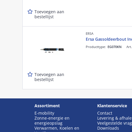
Toevoegen aan
bestellijst
ERSA
Ersa Gassoldeerbout I
Producttype:
EG070KN
Art
Toevoegen aan
bestellijst
Assortiment
Klantenservice
E-mobility
Contact
Zonne-energie en
Levering & afhal
energieopslag
Veelgestelde vra
Verwarmen, Koelen en
Downloads