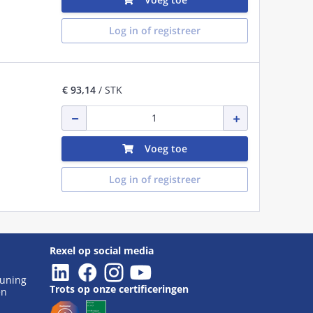
Log in of registreer
€ 93,14
/ STK
Voeg toe
Log in of registreer
Rexel op social media
euning
Trots op onze certificeringen
en