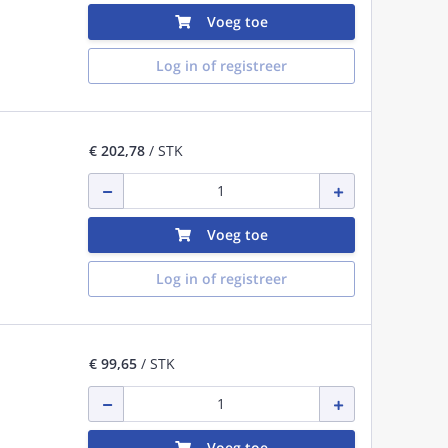
Voeg toe
Log in of registreer
€ 202,78
/ STK
Voeg toe
Log in of registreer
€ 99,65
/ STK
Voeg toe