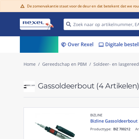
De zomervakantie staat voor de deur en dat betekent dat we ro
warning
Assortiment
Over Rexel
Digitale beste
menu_book
handshake
laptop
Home
Gereedschap en PBM
Soldeer- en lasgeree
Gassoldeerbout
(4 Artikelen
BIZLINE
Bizline Gassoldeerbout
Producttype:
BIZ 700212
Ar