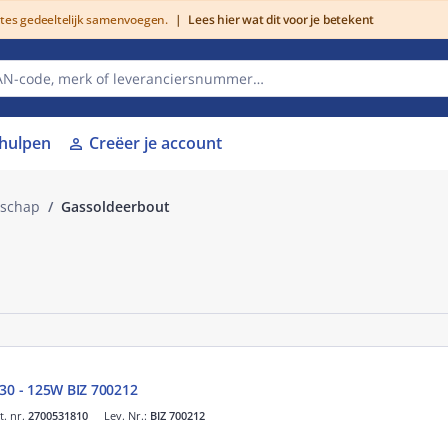
utes gedeeltelijk samenvoegen.
|
Lees hier wat dit voor je betekent
lhulpen
Creëer je account
person
dschap
Gassoldeerbout
)
 30 - 125W BIZ 700212
t. nr.
2700531810
Lev. Nr.:
BIZ 700212