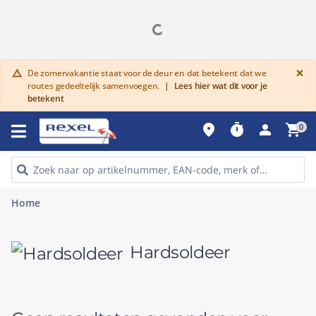
G
×
De zomervakantie staat voor de deur en dat betekent dat we
warning
routes gedeeltelijk samenvoegen.
|
Lees hier wat dit voor je
betekent
place
timer
person
shopping_cart
0
Home
Hardsoldeer