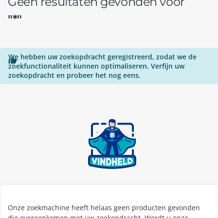
Geen resultaten gevonden voor
"*"
We hebben uw zoekopdracht geregistreerd, zodat we de

zoekfunctionaliteit kunnen optimaliseren. Verfijn uw
zoekopdracht en probeer het nog eens.
Onze zoekmachine heeft helaas geen producten gevonden
die overeenkomen met uw zoekopdracht. Wordt u onze