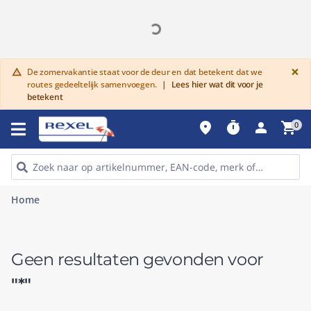
G
×
De zomervakantie staat voor de deur en dat betekent dat we
warning
routes gedeeltelijk samenvoegen.
|
Lees hier wat dit voor je
betekent
place
timer
person
shopping_cart
0
Home
Geen resultaten gevonden voor
"*"