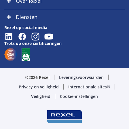
Over Rexel
Diensten
Rexel op social media
Trots op onze certificeringen
©2026 Rexel
Leveringsvoorwaarden
Privacy en veiligheid
Internationale sites
open_in_new
Veiligheid
Cookie-instellingen