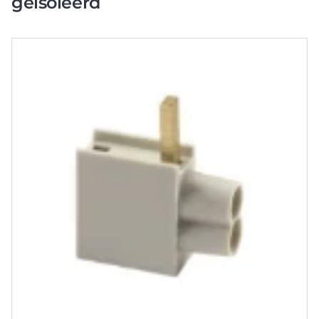
geisoleerd