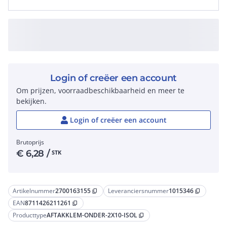
Login of creëer een account
Om prijzen, voorraadbeschikbaarheid en meer te
bekijken.
Login of creëer een account
Brutoprijs
€
6,28
/
STK
Artikelnummer
2700163155
Leveranciersnummer
1015346
content_copy
content_copy
EAN
8711426211261
content_copy
Producttype
AFTAKKLEM-ONDER-2X10-ISOL
content_copy