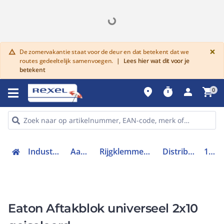
G
×
De zomervakantie staat voor de deur en dat betekent dat we
warning
routes gedeeltelijk samenvoegen.
|
Lees hier wat dit voor je
betekent
place
timer
person
shopping_cart
0
Industriele componenten
Aansluittechniek
Rijgklemmen, klemmen en toebehoren
Distributie-klemmenblok
1015346
Eaton Aftakblok universeel 2x10