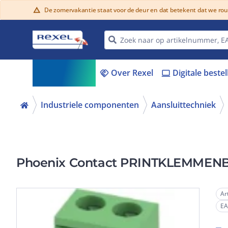
De zomervakantie staat voor de deur en dat betekent dat we ro
warning
Assortiment
Over Rexel
Digitale beste
menu_book
handshake
laptop
Industriele componenten
Aansluittechniek
Phoenix Contact PRINTKLEMMENB
Ar
E