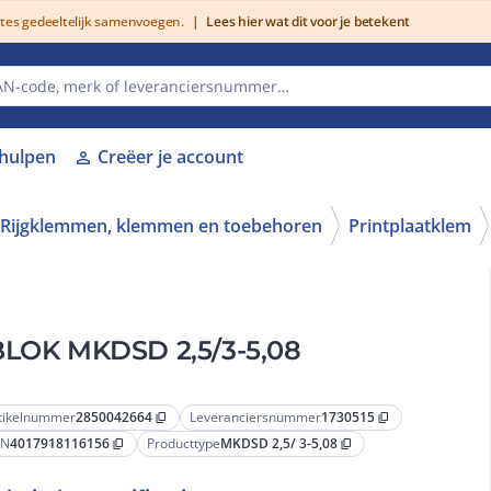
utes gedeeltelijk samenvoegen.
|
Lees hier wat dit voor je betekent
lhulpen
Creëer je account
person
Rijgklemmen, klemmen en toebehoren
Printplaatklem
LOK MKDSD 2,5/3-5,08
tikelnummer
2850042664
Leveranciersnummer
1730515
content_copy
content_copy
AN
4017918116156
Producttype
MKDSD 2,5/ 3-5,08
content_copy
content_copy