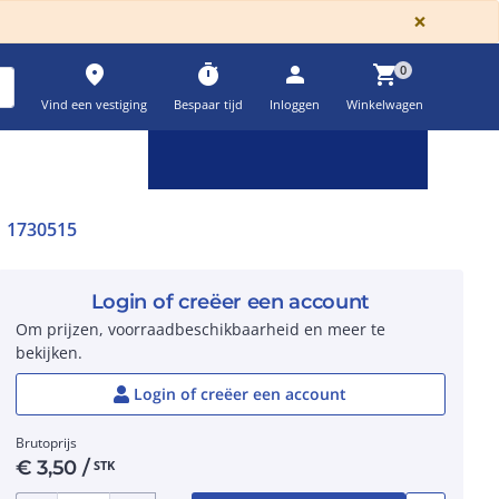
GLOBA
×
place
timer
person
shopping_cart
0
Vind een vestiging
Bespaar tijd
Inloggen
Winkelwagen
Keuzehulpen & calculatoren
settings
1730515
Login of creëer een account
Om prijzen, voorraadbeschikbaarheid en meer te
bekijken.
Login of creëer een account
Brutoprijs
€
3,50
/
STK