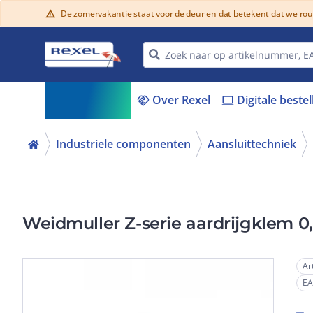
De zomervakantie staat voor de deur en dat betekent dat we ro
warning
Assortiment
Over Rexel
Digitale beste
menu_book
handshake
laptop
Industriele componenten
Aansluittechniek
Weidmuller Z-serie aardrijgklem 0
Ar
E