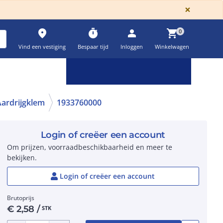
GLOBA
×
place
timer
person
shopping_cart
0
Vind een vestiging
Bespaar tijd
Inloggen
Winkelwagen
Keuzehulpen & calculatoren
settings
Aardrijgklem
1933760000
Login of creëer een account
Om prijzen, voorraadbeschikbaarheid en meer te
bekijken.
Login of creëer een account
Brutoprijs
€
2,58
/
STK