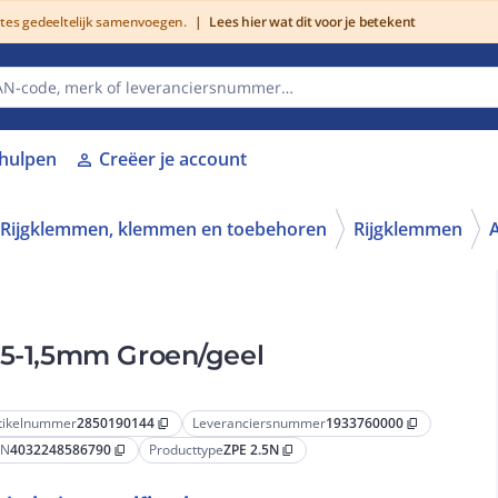
utes gedeeltelijk samenvoegen.
|
Lees hier wat dit voor je betekent
lhulpen
Creëer je account
person
Rijgklemmen, klemmen en toebehoren
Rijgklemmen
,5-1,5mm Groen/geel
tikelnummer
2850190144
Leveranciersnummer
1933760000
content_copy
content_copy
AN
4032248586790
Producttype
ZPE 2.5N
content_copy
content_copy