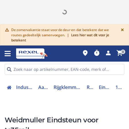
G
×
De zomervakantie staat voor de deur en dat betekent dat we
warning
routes gedeeltelijk samenvoegen.
|
Lees hier wat dit voor je
betekent
place
timer
person
shopping_cart
0
Industriele componenten
Aansluittechniek
Rijgklemmen, klemmen en toebehoren
Rijgklemmen
Eindsteun rijgklem
1061200000
Weidmuller Eindsteun voor