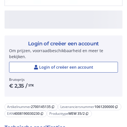
Login of creëer een account
Om prijzen, voorraadbeschikbaarheid en meer te
bekijken.
Login of creëer een account
Brutoprijs
€
2,35
/
STK
Artikelnummer
2700145135
Leveranciersnummer
1061200000
content_copy
content_copy
EAN
4008190030230
Producttype
WEW 35/2
content_copy
content_copy