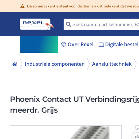
De zomervakantie staat voor de deur en dat betekent dat we ro
warning
Assortiment
Over Rexel
Digitale beste
menu_book
handshake
laptop
Industriele componenten
Aansluittechniek
Phoenix Contact UT Verbindingsri
meerdr. Grijs
Ar
E