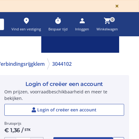
GLOBA
×
place
timer
person
shopping_cart
0
Vind een vestiging
Bespaar tijd
Inloggen
Winkelwagen
Keuzehulpen & calculatoren
settings
erbindingsrijgklem
3044102
Login of creëer een account
Om prijzen, voorraadbeschikbaarheid en meer te
bekijken.
Login of creëer een account
Brutoprijs
€
1,36
/
STK