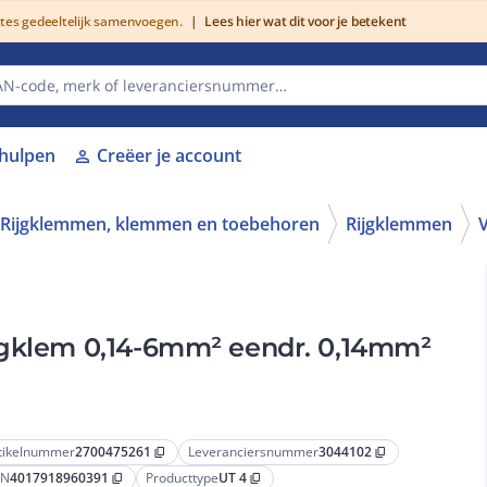
utes gedeeltelijk samenvoegen.
|
Lees hier wat dit voor je betekent
lhulpen
Creëer je account
person
Rijgklemmen, klemmen en toebehoren
Rijgklemmen
V
jgklem 0,14-6mm² eendr. 0,14mm²
tikelnummer
2700475261
Leveranciersnummer
3044102
content_copy
content_copy
AN
4017918960391
Producttype
UT 4
content_copy
content_copy