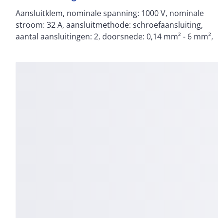
Aansluitklem, nominale spanning: 1000 V, nominale
AWG: 26 - 10, breedte: 6,2 mm, hoogte: 46,9 mm,
stroom: 32 A, aansluitmethode: schroefaansluiting,
aantal aansluitingen: 2, doorsnede: 0,14 mm² - 6 mm²,