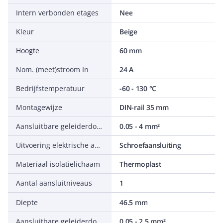
Intern verbonden etages
Nee
Kleur
Beige
Hoogte
60 mm
Nom. (meet)stroom In
24 A
Bedrijfstemperatuur
-60 - 130 °C
Montagewijze
DIN-rail 35 mm
Aansluitbare geleiderdoorsnede fijndraads zonder adereindhuls
0.05 - 4 mm²
Uitvoering elektrische aansluiting 2
Schroefaansluiting
Materiaal isolatielichaam
Thermoplast
Aantal aansluitniveaus
1
Diepte
46.5 mm
Aansluitbare geleiderdoorsnede fijndraads met adereindhuls
0.05 - 2.5 mm²