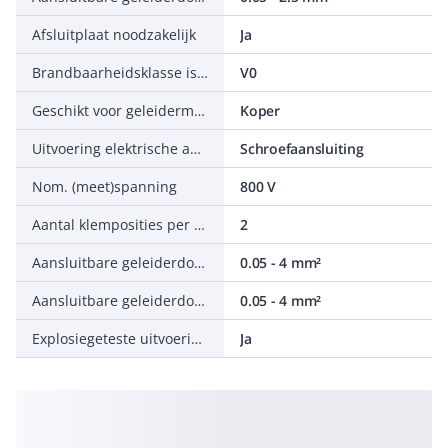
Afsluitplaat noodzakelijk
Ja
Brandbaarheidsklasse isolatiemateriaal conform UL 94
V0
Geschikt voor geleidermateriaal
Koper
Uitvoering elektrische aansluiting 1
Schroefaansluiting
Nom. (meet)spanning
800 V
Aantal klemposities per aansluitniveau
2
Aansluitbare geleiderdoorsnede meerdraads
0.05 - 4 mm²
Aansluitbare geleiderdoorsnede eendraads
0.05 - 4 mm²
Explosiegeteste uitvoering Ex-e
Ja