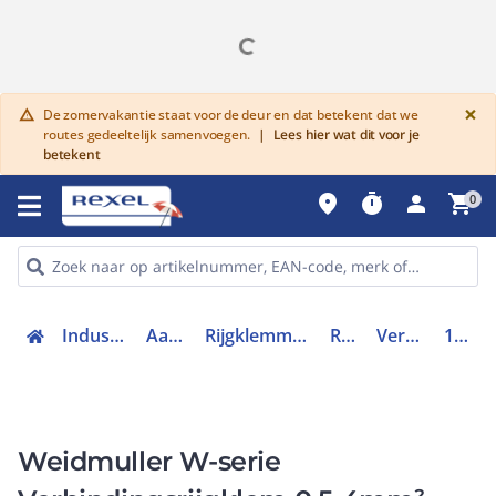
G
×
De zomervakantie staat voor de deur en dat betekent dat we
warning
routes gedeeltelijk samenvoegen.
|
Lees hier wat dit voor je
betekent
place
timer
person
shopping_cart
0
Industriele componenten
Aansluittechniek
Rijgklemmen, klemmen en toebehoren
Rijgklemmen
Verbindingsrijgklem
1020000000
Weidmuller W-serie