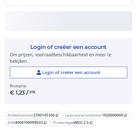
Login of creëer een account
Om prijzen, voorraadbeschikbaarheid en meer te
bekijken.
Login of creëer een account
Brutoprijs
€
1,23
/
STK
Artikelnummer
2700145106
Leveranciersnummer
1020000000
content_copy
content_copy
EAN
4008190099633
Producttype
WDU 2.5
content_copy
content_copy