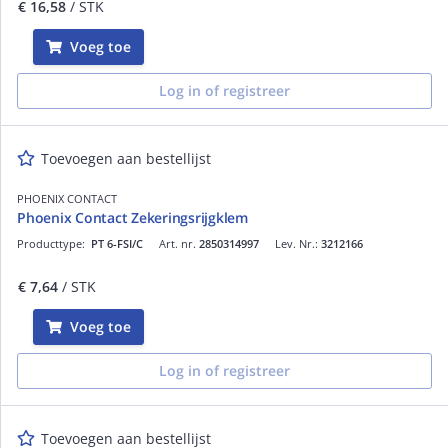
€ 16,58
/ STK
Voeg toe
Log in of registreer
Toevoegen aan bestellijst
PHOENIX CONTACT
Phoenix Contact Zekeringsrijgklem
Producttype:
PT 6-FSI/C
Art. nr.
2850314997
Lev. Nr.:
3212166
€ 7,64
/ STK
Voeg toe
Log in of registreer
Toevoegen aan bestellijst