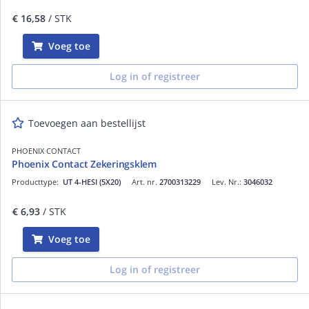
€ 16,58
/ STK
Voeg toe
Log in of registreer
Toevoegen aan bestellijst
PHOENIX CONTACT
Phoenix Contact Zekeringsklem
Producttype:
UT 4-HESI (5X20)
Art. nr.
2700313229
Lev. Nr.:
3046032
€ 6,93
/ STK
Voeg toe
Log in of registreer