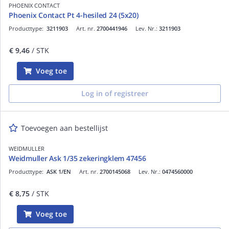
PHOENIX CONTACT
Phoenix Contact Pt 4-hesiled 24 (5x20)
Producttype:
3211903
Art. nr.
2700441946
Lev. Nr.:
3211903
€ 9,46
/ STK
Voeg toe
Log in of registreer
Toevoegen aan bestellijst
WEIDMULLER
Weidmuller Ask 1/35 zekeringklem 47456
Producttype:
ASK 1/EN
Art. nr.
2700145068
Lev. Nr.:
0474560000
€ 8,75
/ STK
Voeg toe