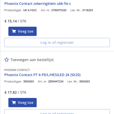
Phoenix Contact zekeringklem uk6-fsi-c
Producttype:
UK 6-FSI/C
Art. nr.
2700475320
Lev. Nr.:
3118203
€ 15,14
/ STK
Voeg toe
Log in of registreer
Toevoegen aan bestellijst
PHOENIX CONTACT
Phoenix Contact PT 4-PE/L/HESILED 24 (5X20)
Producttype:
3002603
Art. nr.
2850447234
Lev. Nr.:
3002603
€ 17,82
/ STK
Voeg toe
Log in of registreer