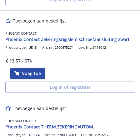
Toevoegen aan bestellijst
PHOENIX CONTACT
Phoenix Contact Zekeringsrijgklem schroefaansluiting zwart
Producttype:
UK-SI
Art. nr.
2700475274
Lev. Nr.:
3118012
€ 13,57
/ STK
Voeg toe
Log in of registreer
Toevoegen aan bestellijst
PHOENIX CONTACT
Phoenix Contact THERM.ZEKERINGAUTOM.
Producttype:
TCP 2A
Art. nr.
2700982803
Lev. Nr.:
0712217