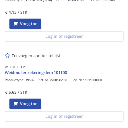
€ 4,13
/ STK
Voeg toe
Log in of registreer
Toevoegen aan bestellijst
WEIDMULLER
Weidmuller zekeringklem 101100
Producttype:
WSI 6
Art. nr.
2700145150
Lev. Nr.:
1011000000
€ 5,65
/ STK
Voeg toe
Log in of registreer