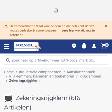
G
×
De zomervakantie staat voor de deur en dat betekent dat we
warning
routes gedeeltelijk samenvoegen.
|
Lees hier wat dit voor je
betekent
place
timer
person
shopping_cart
0
Home
Industriele componenten
Aansluittechniek
Rijgklemmen, klemmen en toebehoren
Rijgklemmen
Zekeringsrijgklem
Zekeringsrijgklem
(616
Artikelen)