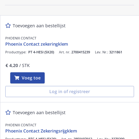
Toevoegen aan bestellijst
PHOENIX CONTACT
Phoenix Contact zekeringklem
Producttype:
PT 4-HESI (5X20)
Art. nr.
2700415239
Lev. Nr.:
3211861
€ 4,20
/ STK
Voeg toe
Log in of registreer
Toevoegen aan bestellijst
PHOENIX CONTACT
Phoenix Contact Zekeringsrijgklem
Producttype:
PTC 4-HESI (5X20)
Art. nr.
2850197662
Lev. Nr.:
3270200