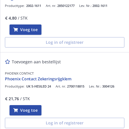
Producttype:
2002-1611
Art. nr.
2850122177
Lev. Nr.:
2002-1611
€ 4,80
/ STK
Voeg toe
Log in of registreer
Toevoegen aan bestellijst
PHOENIX CONTACT
Phoenix Contact Zekeringsrijgklem
Producttype:
UK 5-HESILED 24
Art. nr.
2700118815
Lev. Nr.:
3004126
€ 21,76
/ STK
Voeg toe
Log in of registreer