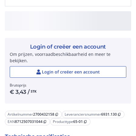
Login of creëer een account
Om prijzen, voorraadbeschikbaarheid en meer te
bekijken.
Login of creëer een account
Brutoprijs
€
3,43
/
STK
Artikelnummer
2700432158
Leveranciersnummer
6931.130
content_copy
content_copy
EAN
8712507031044
Producttype
65-01
content_copy
content_copy