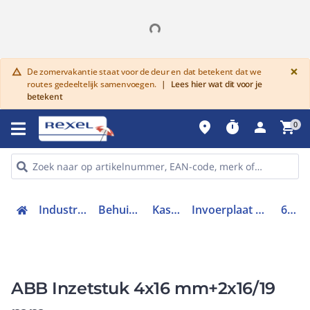
G
×
De zomervakantie staat voor de deur en dat betekent dat we
warning
routes gedeeltelijk samenvoegen.
|
Lees hier wat dit voor je
betekent
place
timer
person
shopping_cart
0
Industriele componenten
Behuizingen en kasten
Kast / lessenaar
Invoerplaat op sparing kast / lessenaar
6931.130
ABB Inzetstuk 4x16 mm+2x16/19