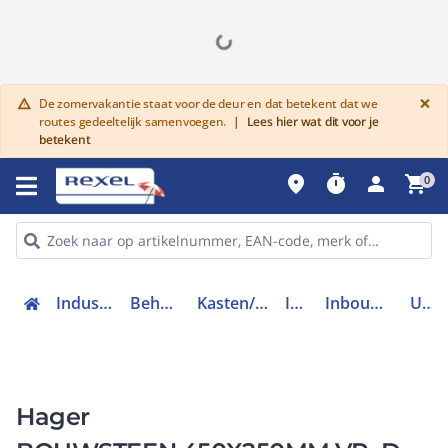
G
×
De zomervakantie staat voor de deur en dat betekent dat we
warning
routes gedeeltelijk samenvoegen.
|
Lees hier wat dit voor je
betekent
place
timer
person
shopping_cart
0
Industriele componenten
Behuizingen en kasten
Kasten/lessenaars toebehoren
Inbouwunits
Inbouwunit met railsystemen
UE31E3A
Hager