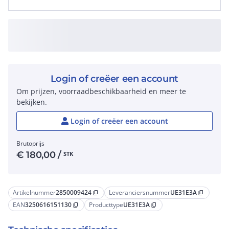
Login of creëer een account
Om prijzen, voorraadbeschikbaarheid en meer te
bekijken.
Login of creëer een account
Brutoprijs
€
180,00
/
STK
Artikelnummer
2850009424
Leveranciersnummer
UE31E3A
content_copy
content_copy
EAN
3250616151130
Producttype
UE31E3A
content_copy
content_copy