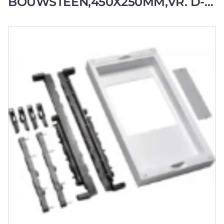
BOUWSTEEN,450X250MM,VR. D-
PATROONHOUDERS