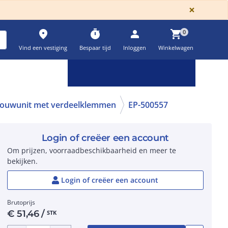
GLOBA
×
place
timer
person
shopping_cart
0
Vind een vestiging
Bespaar tijd
Inloggen
Winkelwagen
Keuzehulpen & calculatoren
settings
bouwunit met verdeelklemmen
EP-500557
Login of creëer een account
Om prijzen, voorraadbeschikbaarheid en meer te
bekijken.
Login of creëer een account
Brutoprijs
€
51,46
/
STK