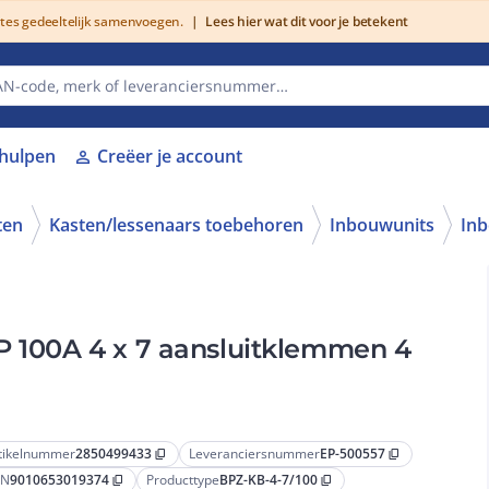
utes gedeeltelijk samenvoegen.
|
Lees hier wat dit voor je betekent
lhulpen
Creëer je account
person
ten
Kasten/lessenaars toebehoren
Inbouwunits
In
P 100A 4 x 7 aansluitklemmen 4
tikelnummer
2850499433
Leveranciersnummer
EP-500557
content_copy
content_copy
AN
9010653019374
Producttype
BPZ-KB-4-7/100
content_copy
content_copy