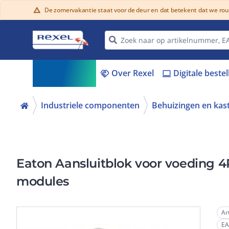
De zomervakantie staat voor de deur en dat betekent dat we ro
warning
Assortiment
Over Rexel
Digitale beste
menu_book
handshake
laptop
Industriele componenten
Behuizingen en kas
Eaton Aansluitblok voor voeding 4
modules
Ar
E