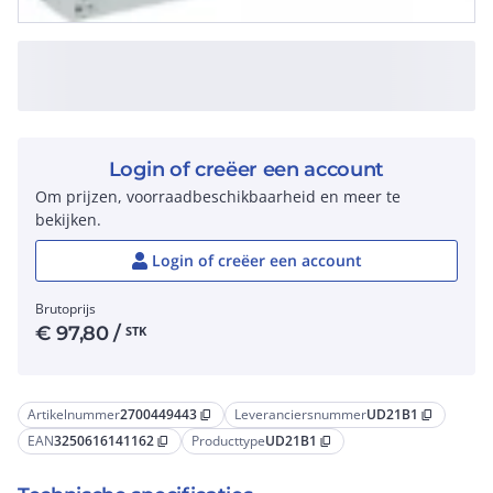
Login of creëer een account
Om prijzen, voorraadbeschikbaarheid en meer te
bekijken.
Login of creëer een account
Brutoprijs
€
97,80
/
STK
Artikelnummer
2700449443
Leveranciersnummer
UD21B1
content_copy
content_copy
EAN
3250616141162
Producttype
UD21B1
content_copy
content_copy