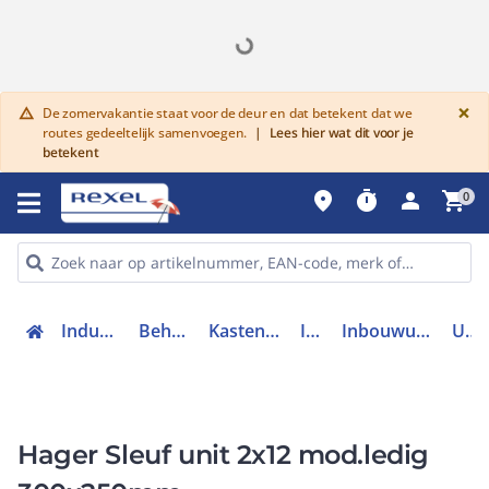
G
×
De zomervakantie staat voor de deur en dat betekent dat we
warning
routes gedeeltelijk samenvoegen.
|
Lees hier wat dit voor je
betekent
place
timer
person
shopping_cart
0
Industriele componenten
Behuizingen en kasten
Kasten/lessenaars toebehoren
Inbouwunits
Inbouwunit modulaire componenten
UD21B1
Hager Sleuf unit 2x12 mod.ledig