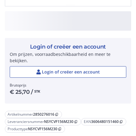
Login of creëer een account
Om prijzen, voorraadbeschikbaarheid en meer te
bekijken.
Login of creëer een account
Brutoprijs
€
25,70
/
STK
Artikelnummer
2850276016
content_copy
Leveranciersnummer
NSYCVF156M230
EAN
3606480151460
content_copy
content_copy
Producttype
NSYCVF156M230
content_copy