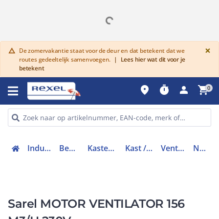
G
×
De zomervakantie staat voor de deur en dat betekent dat we
warning
routes gedeeltelijk samenvoegen.
|
Lees hier wat dit voor je
betekent
place
timer
person
shopping_cart
0
Industriele componenten
Behuizingen en kasten
Kasten/lessenaars toebehoren
Kast / lessenaar klimatisering
Ventilator kast / lessenaar
NSYCVF156M230
Sarel MOTOR VENTILATOR 156