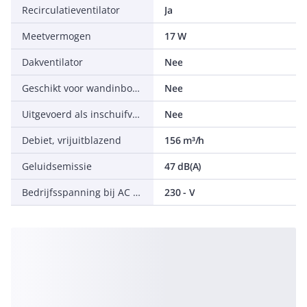
Recirculatieventilator
Ja
Meetvermogen
17 W
Dakventilator
Nee
Geschikt voor wandinbouw
Nee
Uitgevoerd als inschuifventilator
Nee
Debiet, vrijuitblazend
156 m³/h
Geluidsemissie
47 dB(A)
Bedrijfsspanning bij AC 60 Hz
230 - V