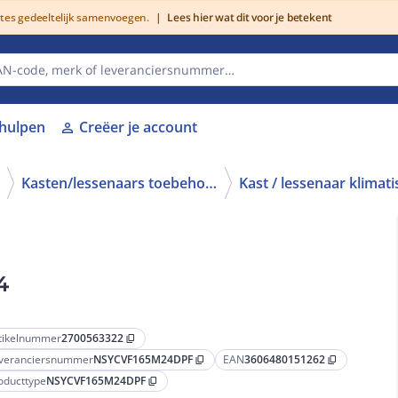
utes gedeeltelijk samenvoegen.
|
Lees hier wat dit voor je betekent
lhulpen
Creëer je account
person
Kasten/lessenaars toebehoren
4
tikelnummer
2700563322
content_copy
veranciersnummer
NSYCVF165M24DPF
EAN
3606480151262
content_copy
content_copy
oducttype
NSYCVF165M24DPF
content_copy