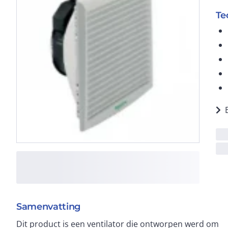
Te
Samenvatting
Dit product is een ventilator die ontworpen werd om
70°C Het heeft een stroomkabel en wordt geleverd