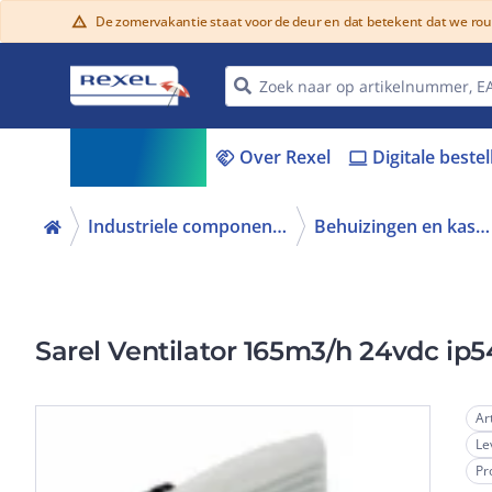
De zomervakantie staat voor de deur en dat betekent dat we ro
warning
Assortiment
Over Rexel
Digitale beste
menu_book
handshake
laptop
Industriele componenten
Behuizingen en kasten
Sarel Ventilator 165m3/h 24vdc ip5
Ar
Le
Pr