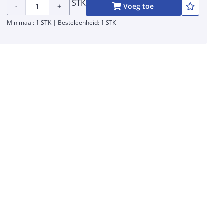
STK
-
+
Voeg toe
Minimaal: 1 STK | Besteleenheid: 1 STK