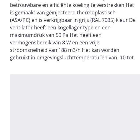
betrouwbare en efficiënte koeling te verstrekken Het
met een filter, een uitgangsrooster en twee
is gemaakt van geïnjecteerd thermoplastisch
beschermingsroosters op de voor- en achterzijden Ze
(ASA/PC) en is verkrijgbaar in grijs (RAL 7035) kleur De
heeft een IP54-beschermingsgraad en een
ventilator heeft een kogellager type en een
geluidsniveau van 50-51 dB De afmetingen van de
maximumdruk van 50 Pa Het heeft een
uitsparing van de ventilator zijn 223 x 223 mm Deze
vermogensbereik van 8 W en een vrije
ventilator wordt tevens geleverd met een anti-
stroomsnelheid van 188 m3/h Het kan worden
gebruikt in omgevingsluchttemperaturen van -10 tot