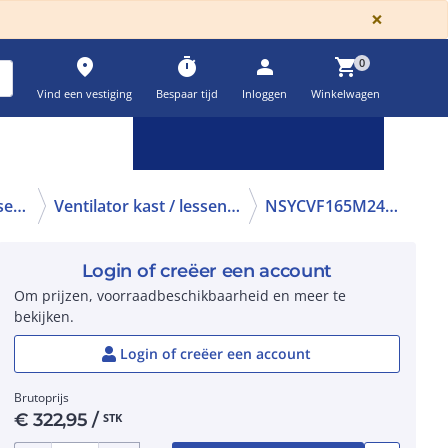
GLOBA
×
place
timer
person
shopping_cart
0
Vind een vestiging
Bespaar tijd
Inloggen
Winkelwagen
Keuzehulpen & calculatoren
settings
Kast / lessenaar klimatisering
Ventilator kast / lessenaar
NSYCVF165M24DPF
Login of creëer een account
Om prijzen, voorraadbeschikbaarheid en meer te
bekijken.
Login of creëer een account
Brutoprijs
€
322,95
/
STK