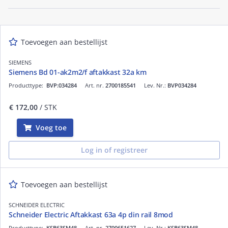
Toevoegen aan bestellijst
SIEMENS
Siemens Bd 01-ak2m2/f aftakkast 32a km
Producttype:
BVP:034284
Art. nr.
2700185541
Lev. Nr.:
BVP034284
€ 172,00
/ STK
Voeg toe
Log in of registreer
Toevoegen aan bestellijst
SCHNEIDER ELECTRIC
Schneider Electric Aftakkast 63a 4p din rail 8mod
Producttype:
KSB63SM48
Art. nr.
2700651627
Lev. Nr.:
KSB63SM48