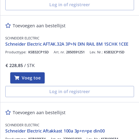
Log in of registreer
Toevoegen aan bestellijst
SCHNEIDER ELECTRIC
Schneider Electric AFTAK.32A 3P+N DIN RAIL 8M 1SCHK 1CEE
Producttype:
KSB32CP15D
Art. nr.
2850591251
Lev. Nr.:
KSB32CP15D
€ 228,85
/ STK
Voeg toe
Log in of registreer
Toevoegen aan bestellijst
SCHNEIDER ELECTRIC
Schneider Electric Aftakkast 100a 3p+n+pe din00
Producttype:
KSB100SE4
Art. nr.
2700651583
Lev. Nr.:
KSB100SE4