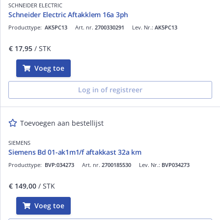
SCHNEIDER ELECTRIC
Schneider Electric Aftakklem 16a 3ph
Producttype:
AK5PC13
Art. nr.
2700330291
Lev. Nr.:
AK5PC13
€ 17,95
/ STK
Voeg toe
Log in of registreer
Toevoegen aan bestellijst
SIEMENS
Siemens Bd 01-ak1m1/f aftakkast 32a km
Producttype:
BVP:034273
Art. nr.
2700185530
Lev. Nr.:
BVP034273
€ 149,00
/ STK
Voeg toe