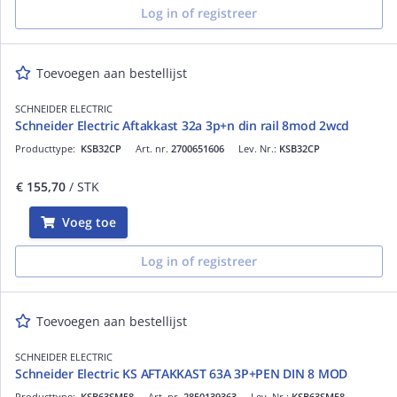
Log in of registreer
Toevoegen aan bestellijst
SCHNEIDER ELECTRIC
Schneider Electric Aftakkast 32a 3p+n din rail 8mod 2wcd
Producttype:
KSB32CP
Art. nr.
2700651606
Lev. Nr.:
KSB32CP
€ 155,70
/ STK
Voeg toe
Log in of registreer
Toevoegen aan bestellijst
SCHNEIDER ELECTRIC
Schneider Electric KS AFTAKKAST 63A 3P+PEN DIN 8 MOD
Producttype:
KSB63SM58
Art. nr.
2850139363
Lev. Nr.:
KSB63SM58