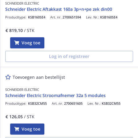
SCHNEIDER ELECTRIC
Schneider Electric Aftakkast 160a 3p+n+pe zek din00
Producttype:
KSB160SE4
Art. nr.
2700651594
Lev. Nr.:
KSB160SE4
€ 819,10
/ STK
Voeg toe
Log in of registreer
Toevoegen aan bestellijst
SCHNEIDER ELECTRIC
Schneider Electric Stroomafnemer 32a 5 modules
Producttype:
KSB32CM55
Art. nr.
2700651605
Lev. Nr.:
KSB32CM55
€ 126,05
/ STK
Voeg toe