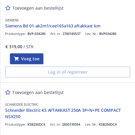
Toevoegen aan bestellijst
SIEMENS
Siemens Bd 01-ak2m1/cee165a163 aftakkast km
Producttype:
BVP:034280
Art. nr.
2700185537
Lev. Nr.:
BVP034280
€ 319,00
/ STK
Voeg toe
Log in of registreer
Toevoegen aan bestellijst
SCHNEIDER ELECTRIC
Schneider Electric KS AFTAKKAST 250A 3P+N+PE COMPACT
NSX250
Producttype:
KSB250DC4
Art. nr.
2850139354
Lev. Nr.:
KSB250DC4