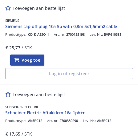
Toevoegen aan bestellijst
SIEMENS
Siemens tap-off plug 10a 5p with 0,8m 5x1,5mm2 cable
Producttype:
CD-K-A5SO-1
Art. nr.
2700155198
Lev. Nr.:
BVP610381
€ 25,77
/ STK
Voeg toe
Log in of registreer
Toevoegen aan bestellijst
SCHNEIDER ELECTRIC
Schneider Electric Aftakklem 16a 1ph+n
Producttype:
AK5PC12
Art. nr.
2700330290
Lev. Nr.:
AK5PC12
€ 17,65
/ STK