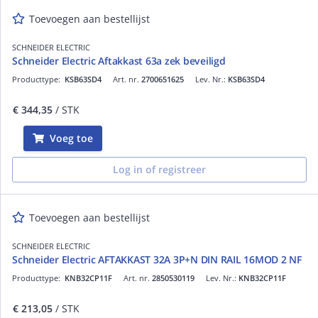
Toevoegen aan bestellijst
SCHNEIDER ELECTRIC
Schneider Electric Aftakkast 63a zek beveiligd
Producttype:
KSB63SD4
Art. nr.
2700651625
Lev. Nr.:
KSB63SD4
€ 344,35
/ STK
Voeg toe
Log in of registreer
Toevoegen aan bestellijst
SCHNEIDER ELECTRIC
Schneider Electric AFTAKKAST 32A 3P+N DIN RAIL 16MOD 2 NF
Producttype:
KNB32CP11F
Art. nr.
2850530119
Lev. Nr.:
KNB32CP11F
€ 213,05
/ STK