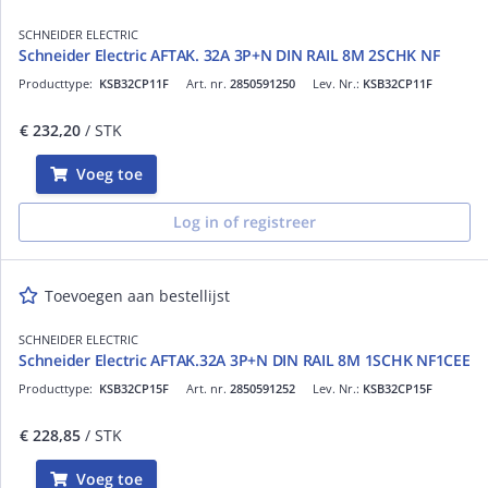
SCHNEIDER ELECTRIC
Schneider Electric AFTAK. 32A 3P+N DIN RAIL 8M 2SCHK NF
Producttype:
KSB32CP11F
Art. nr.
2850591250
Lev. Nr.:
KSB32CP11F
€ 232,20
/ STK
Voeg toe
Log in of registreer
Toevoegen aan bestellijst
SCHNEIDER ELECTRIC
Schneider Electric AFTAK.32A 3P+N DIN RAIL 8M 1SCHK NF1CEE
Producttype:
KSB32CP15F
Art. nr.
2850591252
Lev. Nr.:
KSB32CP15F
€ 228,85
/ STK
Voeg toe