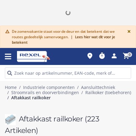
G
×
De zomervakantie staat voor de deur en dat betekent dat we
warning
routes gedeeltelijk samenvoegen.
|
Lees hier wat dit voor je
betekent
place
timer
person
shopping_cart
0
Home
Industriele componenten
Aansluittechniek
Stroomrails en doorverbindingen
Railkoker (toebehoren)
Aftakkast railkoker
Aftakkast railkoker
(223
Artikelen)