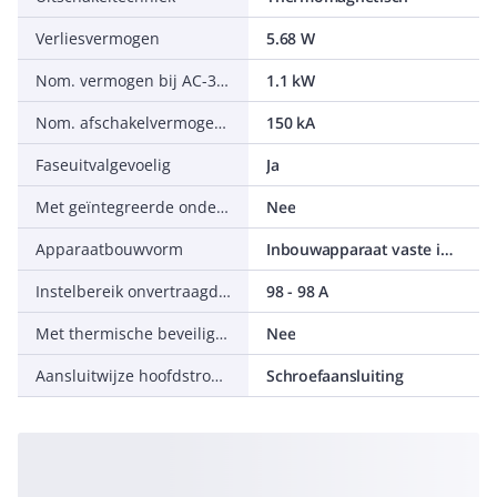
Verliesvermogen
5.68 W
Nom. vermogen bij AC-3, 230 V
1.1 kW
Nom. afschakelvermogen Icu bij 400 V, AC
150 kA
Faseuitvalgevoelig
Ja
Met geïntegreerde onderspanningsspoel
Nee
Apparaatbouwvorm
Inbouwapparaat vaste inbouw techniek
Instelbereik onvertraagde kortsluitbeveiliging
98 - 98 A
Met thermische beveiliging
Nee
Aansluitwijze hoofdstroomcircuit
Schroefaansluiting