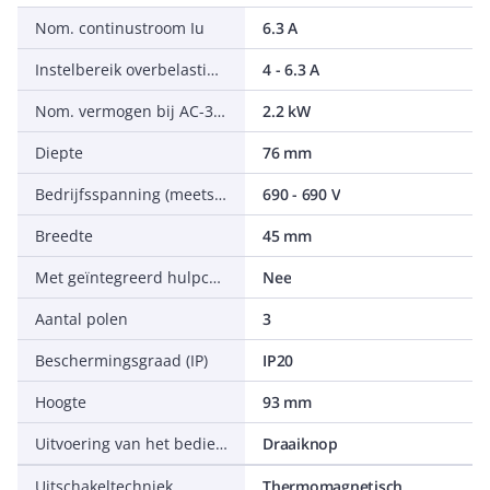
Nom. continustroom Iu
6.3 A
Instelbereik overbelastingsbeveiliging
4 - 6.3 A
Nom. vermogen bij AC-3, 400 V
2.2 kW
Diepte
76 mm
Bedrijfsspanning (meetspanning)
690 - 690 V
Breedte
45 mm
Met geïntegreerd hulpcontact
Nee
Aantal polen
3
Beschermingsgraad (IP)
IP20
Hoogte
93 mm
Uitvoering van het bedieningselement
Draaiknop
Uitschakeltechniek
Thermomagnetisch