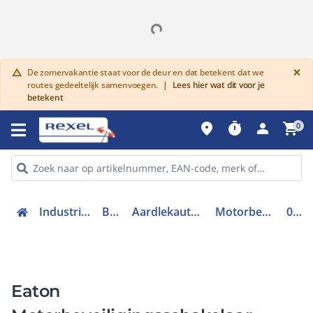
G
×
De zomervakantie staat voor de deur en dat betekent dat we
warning
routes gedeeltelijk samenvoegen.
|
Lees hier wat dit voor je
betekent
place
timer
person
shopping_cart
0
Industriele componenten
Beveiliging
Aardlekautomaten en schakelaars
Motorbeveiligingsschakelaar
072738
Eaton