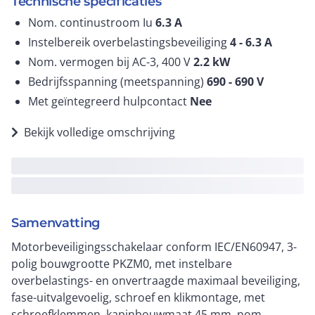
Technische specificaties
Nom. continustroom Iu
6.3
A
Instelbereik overbelastingsbeveiliging
4 - 6.3
A
Nom. vermogen bij AC-3, 400 V
2.2
kW
Bedrijfsspanning (meetspanning)
690 - 690
V
Met geïntegreerd hulpcontact
Nee
Bekijk volledige omschrijving
Samenvatting
Motorbeveiligingsschakelaar conform IEC/EN60947, 3-
polig bouwgrootte PKZM0, met instelbare
overbelastings- en onvertraagde maximaal beveiliging,
fase-uitvalgevoelig, schroef en klikmontage, met
schroefklemmen, kapinbouwmaat 45 mm, nom.