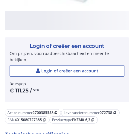
Login of creëer een account
Om prijzen, voorraadbeschikbaarheid en meer te
bekijken.
Login of creëer een account
Brutoprijs
€
111,25
/
STK
Artikelnummer
2700385558
Leveranciersnummer
072738
content_copy
content_copy
EAN
4015080727385
Producttype
PKZM0-6,3
content_copy
content_copy