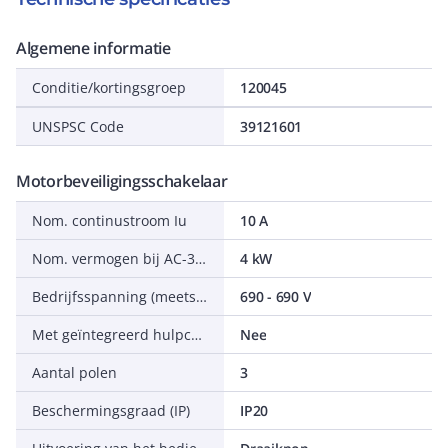
Algemene informatie
Conditie/kortingsgroep
120045
UNSPSC Code
39121601
Motorbeveiligingsschakelaar
Nom. continustroom Iu
10 A
Nom. vermogen bij AC-3, 400 V
4 kW
Bedrijfsspanning (meetspanning)
690 - 690 V
Met geïntegreerd hulpcontact
Nee
Aantal polen
3
Beschermingsgraad (IP)
IP20