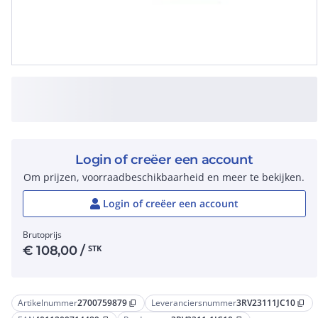
Login of creëer een account
Om prijzen, voorraadbeschikbaarheid en meer te bekijken.
Login of creëer een account
Brutoprijs
€
108,00
/
STK
Artikelnummer
2700759879
Leveranciersnummer
3RV23111JC10
content_copy
content_copy