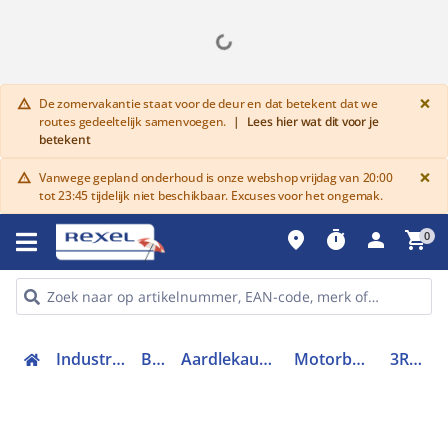
G
×
De zomervakantie staat voor de deur en dat betekent dat we
warning
routes gedeeltelijk samenvoegen.
|
Lees hier wat dit voor je
betekent
G
×
Vanwege gepland onderhoud is onze webshop vrijdag van 20:00
warning
tot 23:45 tijdelijk niet beschikbaar. Excuses voor het ongemak.
place
timer
person
shopping_cart
0
Industriele componenten
Beveiliging
Aardlekautomaten en schakelaars
Motorbeveiligingsschakelaar
3RV23111JC10