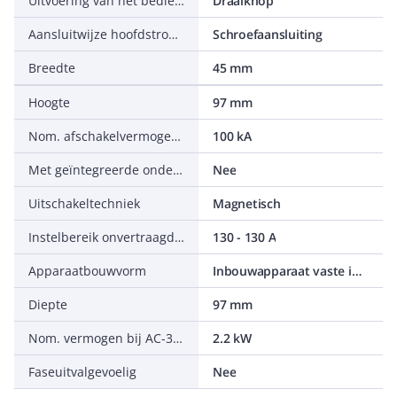
Uitvoering van het bedieningselement
Draaiknop
Aansluitwijze hoofdstroomcircuit
Schroefaansluiting
Breedte
45 mm
Hoogte
97 mm
Nom. afschakelvermogen Icu bij 400 V, AC
100 kA
Met geïntegreerde onderspanningsspoel
Nee
Uitschakeltechniek
Magnetisch
Instelbereik onvertraagde kortsluitbeveiliging
130 - 130 A
Apparaatbouwvorm
Inbouwapparaat vaste inbouw techniek
Diepte
97 mm
Nom. vermogen bij AC-3, 230 V
2.2 kW
Faseuitvalgevoelig
Nee