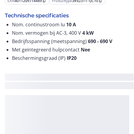
EAN
4011209714489
Producttype
3RV2311-1JC10
content_copy
content_copy
Technische specificaties
Nom. continustroom Iu
10
A
Nom. vermogen bij AC-3, 400 V
4
kW
Bedrijfsspanning (meetspanning)
690 - 690
V
Met geïntegreerd hulpcontact
Nee
Beschermingsgraad (IP)
IP20