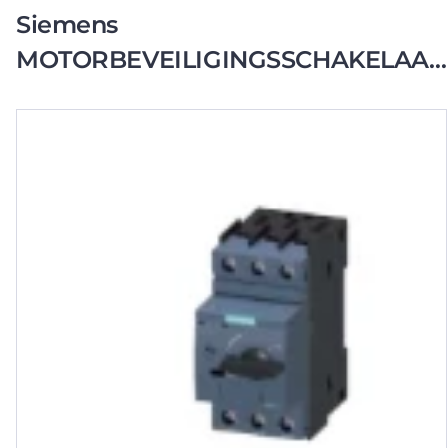
Siemens
MOTORBEVEILIGINGSSCHAKELAAR
10A SCHROEF V START.COMBI S00