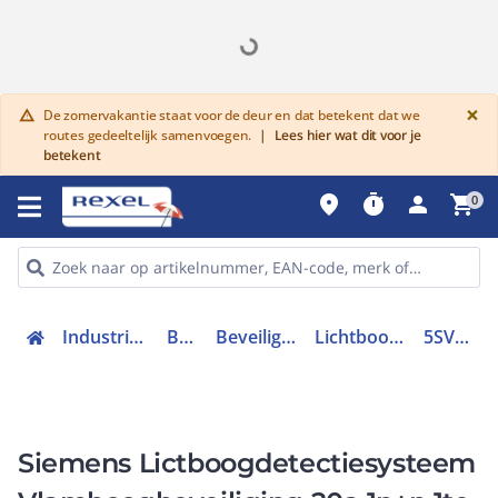
G
×
De zomervakantie staat voor de deur en dat betekent dat we
warning
routes gedeeltelijk samenvoegen.
|
Lees hier wat dit voor je
betekent
place
timer
person
shopping_cart
0
Industriele componenten
Beveiliging
Beveiligingsschakelaars
Lichtboogdetectiesysteem
5SV6016-6KK20
Siemens Lictboogdetectiesysteem