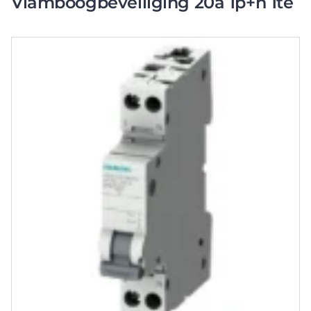
Vlamboogbeveiliging 20a 1p+n 1te