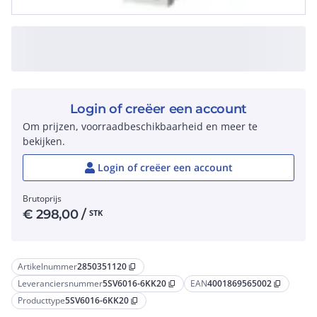
Login of creëer een account
Om prijzen, voorraadbeschikbaarheid en meer te
bekijken.
Login of creëer een account
Brutoprijs
€
298,00
/
STK
Artikelnummer
2850351120
content_copy
Leveranciersnummer
5SV6016-6KK20
EAN
4001869565002
content_copy
content_copy
Producttype
5SV6016-6KK20
content_copy