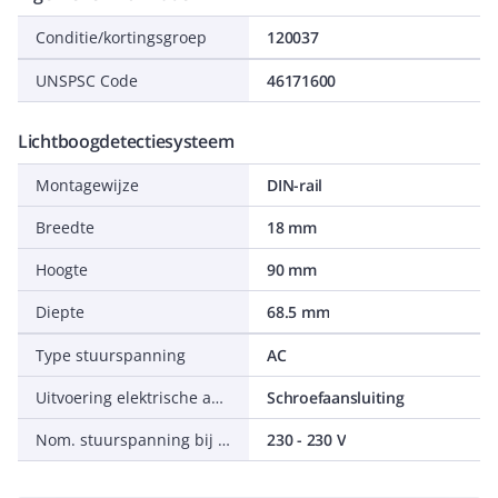
Conditie/kortingsgroep
120037
UNSPSC Code
46171600
Lichtboogdetectiesysteem
Montagewijze
DIN-rail
Breedte
18 mm
Hoogte
90 mm
Diepte
68.5 mm
Type stuurspanning
AC
Uitvoering elektrische aansluiting
Schroefaansluiting
Nom. stuurspanning bij AC 50 Hz
230 - 230 V