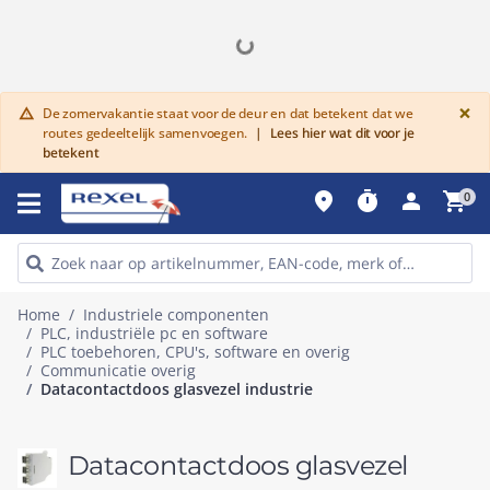
G
×
De zomervakantie staat voor de deur en dat betekent dat we
warning
routes gedeeltelijk samenvoegen.
|
Lees hier wat dit voor je
betekent
place
timer
person
shopping_cart
0
Home
Industriele componenten
PLC, industriële pc en software
PLC toebehoren, CPU's, software en overig
Communicatie overig
Datacontactdoos glasvezel industrie
Datacontactdoos glasvezel