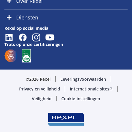
Over Rexel
Diensten
Rexel op social media
Trots op onze certificeringen
©2026 Rexel
Leveringsvoorwaarden
Privacy en veiligheid
Internationale sites
open_in_new
Veiligheid
Cookie-instellingen