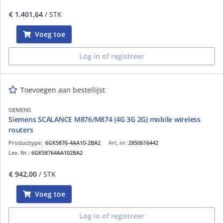
€ 1.401,64
/ STK
Voeg toe
Log in of registreer
Toevoegen aan bestellijst
SIEMENS
Siemens SCALANCE M876/M874 (4G 3G 2G) mobile wireless
routers
Producttype:
6GK5876-4AA10-2BA2
Art. nr.
2850616442
Lev. Nr.:
6GK58764AA102BA2
€ 942,00
/ STK
Voeg toe
Log in of registreer