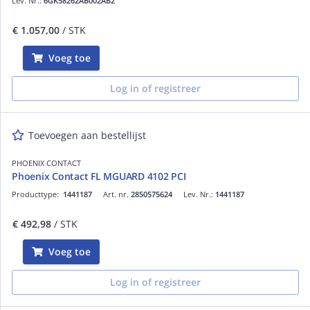
Lev. Nr.:
6GK58262AB002AB2
€ 1.057,00
/ STK
Voeg toe
Log in of registreer
Toevoegen aan bestellijst
PHOENIX CONTACT
Phoenix Contact FL MGUARD 4102 PCI
Producttype:
1441187
Art. nr.
2850575624
Lev. Nr.:
1441187
€ 492,98
/ STK
Voeg toe
Log in of registreer