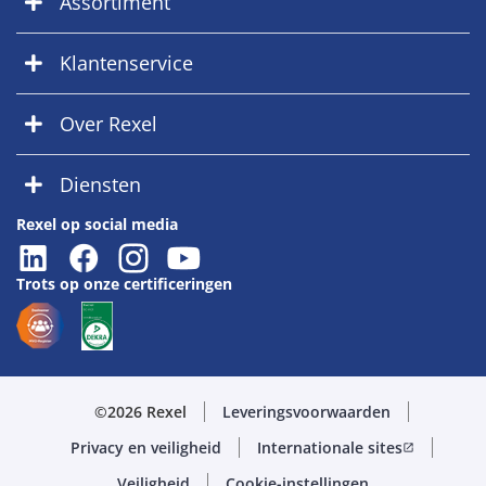
Assortiment
Klantenservice
Over Rexel
Diensten
Rexel op social media
Trots op onze certificeringen
©2026 Rexel
Leveringsvoorwaarden
Privacy en veiligheid
Internationale sites
open_in_new
Veiligheid
Cookie-instellingen