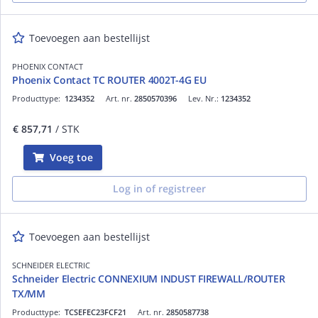
Toevoegen aan bestellijst
PHOENIX CONTACT
Phoenix Contact TC ROUTER 4002T-4G EU
Producttype:
1234352
Art. nr.
2850570396
Lev. Nr.:
1234352
€ 857,71
/ STK
Voeg toe
Log in of registreer
Toevoegen aan bestellijst
SCHNEIDER ELECTRIC
Schneider Electric CONNEXIUM INDUST FIREWALL/ROUTER
TX/MM
Producttype:
TCSEFEC23FCF21
Art. nr.
2850587738