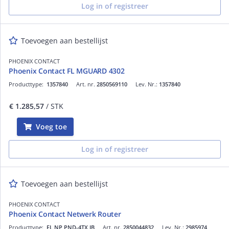
Log in of registreer
Toevoegen aan bestellijst
PHOENIX CONTACT
Phoenix Contact FL MGUARD 4302
Producttype:
1357840
Art. nr.
2850569110
Lev. Nr.:
1357840
€ 1.285,57
/ STK
Voeg toe
Log in of registreer
Toevoegen aan bestellijst
PHOENIX CONTACT
Phoenix Contact Netwerk Router
Producttype:
FL NP PND-4TX IB
Art. nr.
2850044832
Lev. Nr.:
2985974