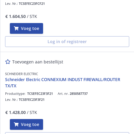
Lev. Nr.:
TCSEFEC23FCF21
€ 1.604,50
/ STK
Voeg toe
Log in of registreer
Toevoegen aan bestellijst
SCHNEIDER ELECTRIC
Schneider Electric CONNEXIUM INDUST FIREWALL/ROUTER
TX/TX
Producttype:
TCSEFEC23F3F21
Art. nr.
2850587737
Lev. Nr.:
TCSEFEC23F3F21
€ 1.428,00
/ STK
Voeg toe