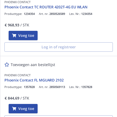
PHOENIX CONTACT
Phoenix Contact TC ROUTER 4202T-4G EU WLAN
Producttype:
1234354
Art. nr.
2850526589
Lev. Nr.:
1234354
€ 968,93
/ STK
Voeg toe
Log in of registreer
Toevoegen aan bestellijst
PHOENIX CONTACT
Phoenix Contact FL MGUARD 2102
Producttype:
1357828
Art. nr.
2850569113
Lev. Nr.:
1357828
€ 844,69
/ STK
Voeg toe