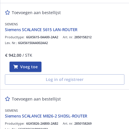
Toevoegen aan bestellijst
SIEMENS
Siemens SCALANCE S615 LAN-ROUTER
Producttype:
6GK5615-0AA00-2AA2
Art. nr.
2850158212
Lev. Nr.:
6GK56150AA002AA2
€ 942,00
/ STK
Voeg toe
Log in of registreer
Toevoegen aan bestellijst
SIEMENS
Siemens SCALANCE M826-2 SHDSL-ROUTER
Producttype:
6GK5826-2AB00-2AB2
Art. nr.
2850158269