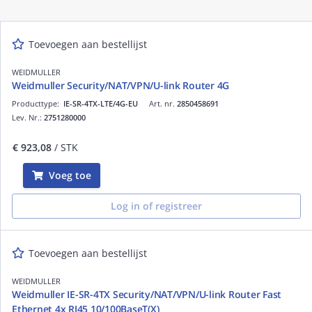
Toevoegen aan bestellijst
WEIDMULLER
Weidmuller Security/NAT/VPN/U-link Router 4G
Producttype:
IE-SR-4TX-LTE/4G-EU
Art. nr.
2850458691
Lev. Nr.:
2751280000
€ 923,08
/ STK
Voeg toe
Log in of registreer
Toevoegen aan bestellijst
WEIDMULLER
Weidmuller IE-SR-4TX Security/NAT/VPN/U-link Router Fast
Ethernet 4x RJ45 10/100BaseT(X)