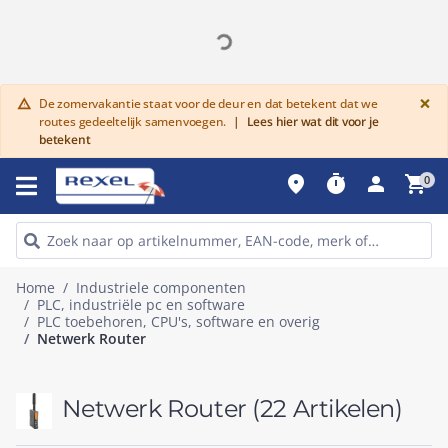
G
×
De zomervakantie staat voor de deur en dat betekent dat we
warning
routes gedeeltelijk samenvoegen.
|
Lees hier wat dit voor je
betekent
place
timer
person
shopping_cart
0
Home
Industriele componenten
PLC, industriële pc en software
PLC toebehoren, CPU's, software en overig
Netwerk Router
Netwerk Router
(22 Artikelen)