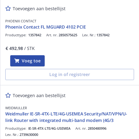
Toevoegen aan bestellijst
PHOENIX CONTACT
Phoenix Contact FL MGUARD 4102 PCIE
Producttype:
1357842
Art. nr.
2850575625
Lev. Nr.:
1357842
€ 492,98
/ STK
Voeg toe
Log in of registreer
Toevoegen aan bestellijst
WEIDMULLER
Weidmuller IE-SR-4TX-LTE/4G-USEMEA Security/NAT/VPN/U-
link Router with integrated multi-band modem (4G/3
Producttype:
IE-SR-4TX-LTE/4G-USEMEA
Art. nr.
2850480996
Lev. Nr.:
2739630000