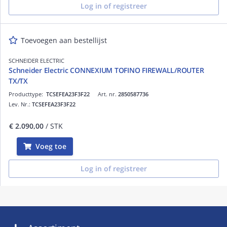
Log in of registreer
Toevoegen aan bestellijst
SCHNEIDER ELECTRIC
Schneider Electric CONNEXIUM TOFINO FIREWALL/ROUTER
TX/TX
Producttype:
TCSEFEA23F3F22
Art. nr.
2850587736
Lev. Nr.:
TCSEFEA23F3F22
€ 2.090,00
/ STK
Voeg toe
Log in of registreer