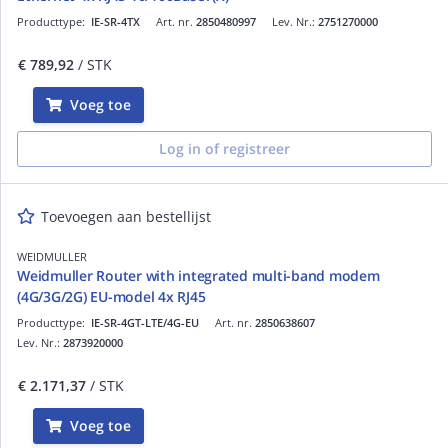
Producttype:
IE-SR-4TX
Art. nr.
2850480997
Lev. Nr.:
2751270000
€ 789,92
/ STK
Voeg toe
Log in of registreer
Toevoegen aan bestellijst
WEIDMULLER
Weidmuller Router with integrated multi-band modem
(4G/3G/2G) EU-model 4x RJ45
Producttype:
IE-SR-4GT-LTE/4G-EU
Art. nr.
2850638607
Lev. Nr.:
2873920000
€ 2.171,37
/ STK
Voeg toe