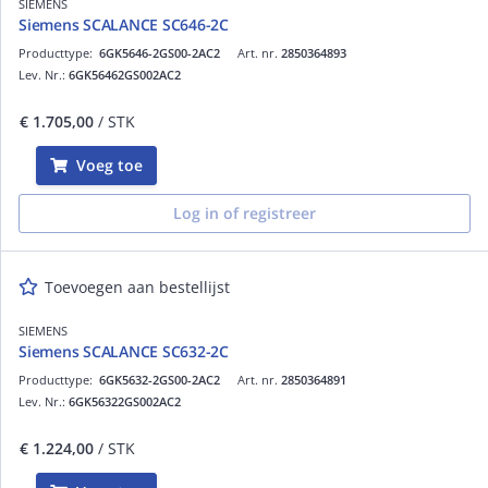
SIEMENS
Siemens SCALANCE SC646-2C
Producttype:
6GK5646-2GS00-2AC2
Art. nr.
2850364893
Lev. Nr.:
6GK56462GS002AC2
€ 1.705,00
/ STK
Voeg toe
Log in of registreer
Toevoegen aan bestellijst
SIEMENS
Siemens SCALANCE SC632-2C
Producttype:
6GK5632-2GS00-2AC2
Art. nr.
2850364891
Lev. Nr.:
6GK56322GS002AC2
€ 1.224,00
/ STK