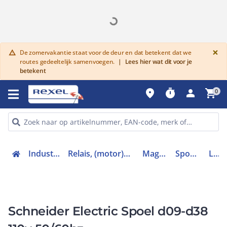
G
×
De zomervakantie staat voor de deur en dat betekent dat we
warning
routes gedeeltelijk samenvoegen.
|
Lees hier wat dit voor je
betekent
place
timer
person
shopping_cart
0
Industriele componenten
Relais, (motor)beveiliging en magneetschakelaars
Magneetschakelaars
Spoel hulpschakelaar
LXD1F7
Schneider Electric Spoel d09-d38