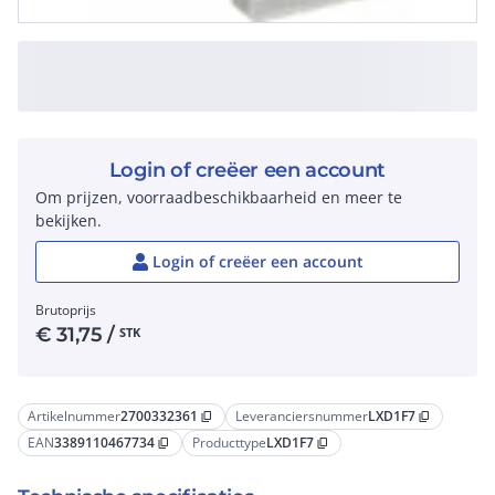
Login of creëer een account
Om prijzen, voorraadbeschikbaarheid en meer te
bekijken.
Login of creëer een account
Brutoprijs
€
31,75
/
STK
Artikelnummer
2700332361
Leveranciersnummer
LXD1F7
content_copy
content_copy
EAN
3389110467734
Producttype
LXD1F7
content_copy
content_copy