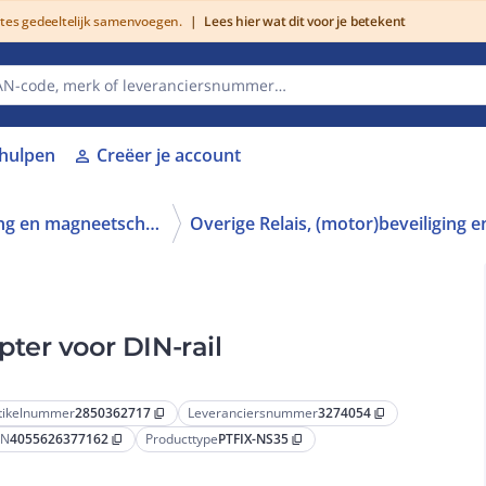
utes gedeeltelijk samenvoegen.
|
Lees hier wat dit voor je betekent
lhulpen
Creëer je account
person
Relais, (motor)beveiliging en magneetschakelaars
ter voor DIN-rail
tikelnummer
2850362717
Leveranciersnummer
3274054
content_copy
content_copy
AN
4055626377162
Producttype
PTFIX-NS35
content_copy
content_copy