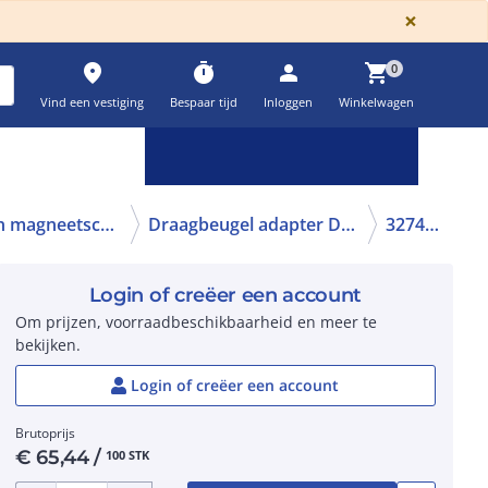
GLOBA
×
place
timer
person
shopping_cart
0
Vind een vestiging
Bespaar tijd
Inloggen
Winkelwagen
Keuzehulpen & calculatoren
settings
Overige Relais, (motor)beveiliging en magneetschakelaars
Draagbeugel adapter DIN-rail
3274054
Login of creëer een account
Om prijzen, voorraadbeschikbaarheid en meer te
bekijken.
Login of creëer een account
Brutoprijs
€
65,44
/
100 STK