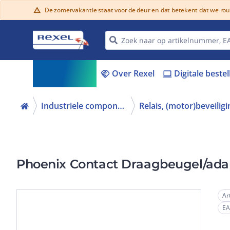
De zomervakantie staat voor de deur en dat betekent dat we ro
warning
Assortiment
Over Rexel
Digitale beste
menu_book
handshake
laptop
Industriele componenten
Phoenix Contact Draagbeugel/adap
Ar
E