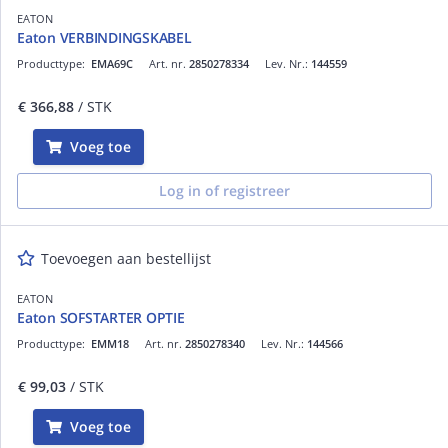
EATON
Eaton VERBINDINGSKABEL
Producttype:
EMA69C
Art. nr.
2850278334
Lev. Nr.:
144559
€ 366,88
/ STK
Voeg toe
Log in of registreer
Toevoegen aan bestellijst
EATON
Eaton SOFSTARTER OPTIE
Producttype:
EMM18
Art. nr.
2850278340
Lev. Nr.:
144566
€ 99,03
/ STK
Voeg toe