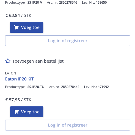
Producttype:
SS-IP20-V
Art. nr.
2850278346
Lev. Nr.:
158650
€ 63,84
/ STK
Voeg toe
Log in of registreer
Toevoegen aan bestellijst
EATON
Eaton IP20 KIT
Producttype:
SS-IP20-TU
Art. nr.
2850278442
Lev. Nr.:
171992
€ 57,95
/ STK
Voeg toe
Log in of registreer