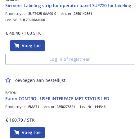
Siemens Labeling strip for operator panel 3UF720 for labeling
Producttype:
3UF7925-0AA00-0
Art. nr.
2850142561
Lev. Nr.:
3UF79250AA000
€ 40,40
/ 100 STK
Voeg toe
Log in of registreer
Toevoegen aan bestellijst
EATON
Eaton CONTROL USER INTERFACE MET STATUS LED
Producttype:
EMA71
Art. nr.
2850278321
Lev. Nr.:
144346
€ 160,79
/ STK
Voeg toe