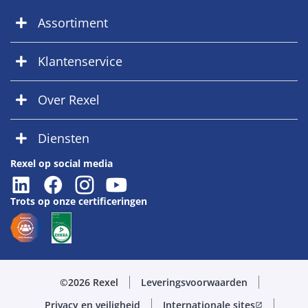
Assortiment
Klantenservice
Over Rexel
Diensten
Rexel op social media
Trots op onze certificeringen
©2026 Rexel
Leveringsvoorwaarden
Privacy en veiligheid
Internationale sites
open_in_new