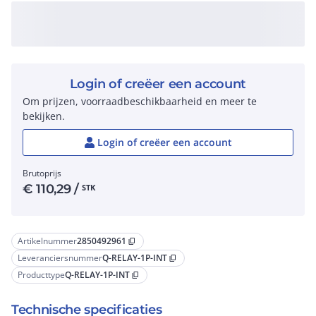
Login of creëer een account
Om prijzen, voorraadbeschikbaarheid en meer te
bekijken.
Login of creëer een account
Brutoprijs
€
110,29
/
STK
Artikelnummer
2850492961
content_copy
Leveranciersnummer
Q-RELAY-1P-INT
content_copy
Producttype
Q-RELAY-1P-INT
content_copy
Technische specificaties