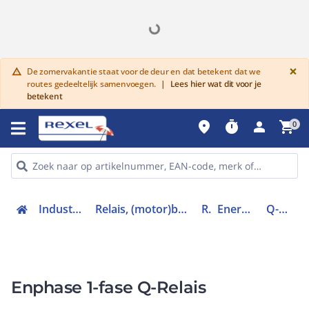
G
×
De zomervakantie staat voor de deur en dat betekent dat we
warning
routes gedeeltelijk samenvoegen.
|
Lees hier wat dit voor je
betekent
place
timer
person
shopping_cart
0
Industriele componenten
Relais, (motor)beveiliging en magneetschakelaars
Relais
Energierichtingsrelais
Q-RELAY-1P-INT
Enphase 1-fase Q-Relais