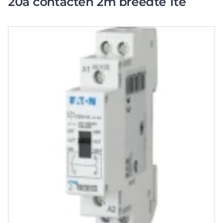
20a contacten 2m breedte 1te