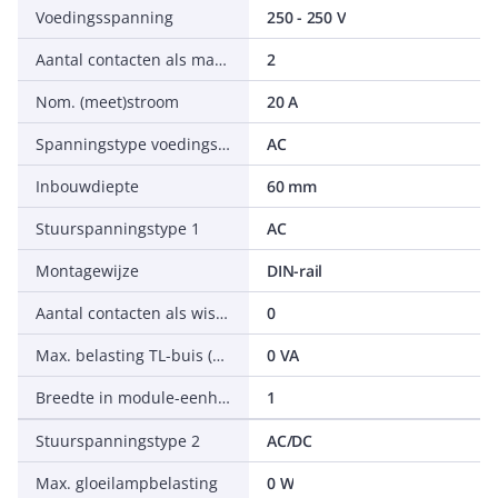
Voedingsspanning
250 - 250 V
Aantal contacten als maakcontact
2
Nom. (meet)stroom
20 A
Spanningstype voedingsspanning
AC
Inbouwdiepte
60 mm
Stuurspanningstype 1
AC
Montagewijze
DIN-rail
Aantal contacten als wisselcontact
0
Max. belasting TL-buis (duo-geschakeld)
0 VA
Breedte in module-eenheden
1
Stuurspanningstype 2
AC/DC
Max. gloeilampbelasting
0 W