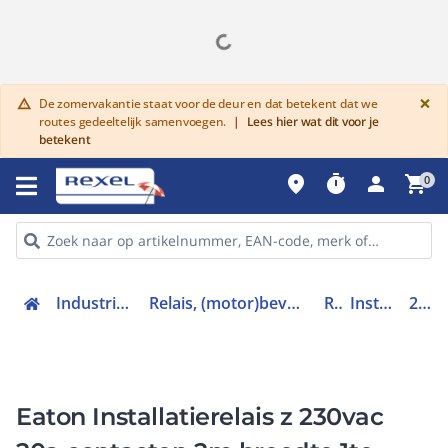
G
×
De zomervakantie staat voor de deur en dat betekent dat we
warning
routes gedeeltelijk samenvoegen.
|
Lees hier wat dit voor je
betekent
place
timer
person
shopping_cart
0
Industriele componenten
Relais, (motor)beveiliging en magneetschakelaars
Relais
Installatierelais
265574
Eaton Installatierelais z 230vac