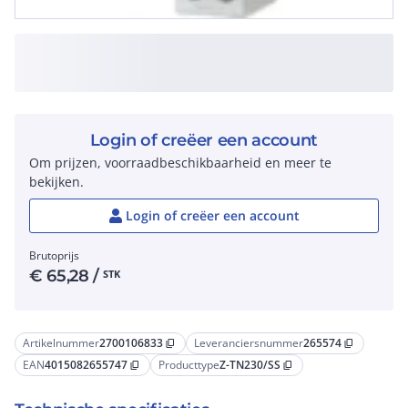
Login of creëer een account
Om prijzen, voorraadbeschikbaarheid en meer te
bekijken.
Login of creëer een account
Brutoprijs
€
65,28
/
STK
Artikelnummer
2700106833
Leveranciersnummer
265574
content_copy
content_copy
EAN
4015082655747
Producttype
Z-TN230/SS
content_copy
content_copy