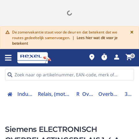
G
×
De zomervakantie staat voor de deur en dat betekent dat we
warning
routes gedeeltelijk samenvoegen.
|
Lees hier wat dit voor je
betekent
place
timer
person
shopping_cart
0
Industriele componenten
Relais, (motor)beveiliging en magneetschakelaars
Relais
Overbelastingrelais
Overbelastingsrelais elektronisch
3RB30262PE0
Siemens ELECTRONISCH