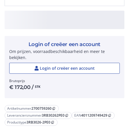
Login of creëer een account
Om prijzen, voorraadbeschikbaarheid en meer te
bekijken.
Login of creëer een account
Brutoprijs
€
172,00
/
STK
Artikelnummer
2700759260
content_copy
Leveranciersnummer
3RB30262PE0
EAN
4011209749429
content_copy
content_copy
Producttype
3RB3026-2PE0
content_copy