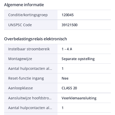
Algemene informatie
Conditie/kortingsgroep
120045
UNSPSC Code
39121500
Overbelastingsrelais elektronisch
Instelbaar stroombereik
1 - 4 A
Montagewijze
Separate opstelling
Aantal hulpcontacten als verbreekcontact
1
Reset-functie ingang
Nee
Aanloopklasse
CLASS 20
Aansluitwijze hoofdstroomcircuit
Veerklemaansluiting
Aantal hulpcontacten als maakcontact
1