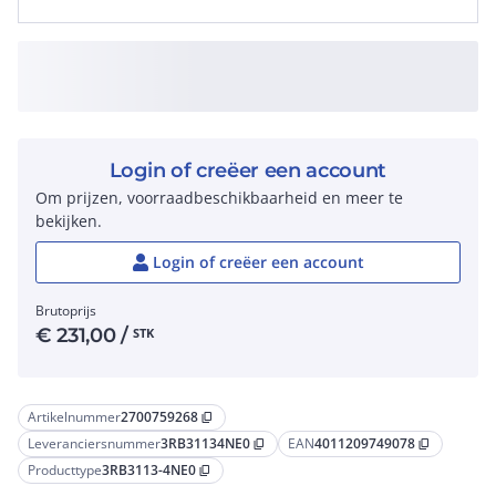
Login of creëer een account
Om prijzen, voorraadbeschikbaarheid en meer te
bekijken.
Login of creëer een account
Brutoprijs
€
231,00
/
STK
Artikelnummer
2700759268
content_copy
Leveranciersnummer
3RB31134NE0
EAN
4011209749078
content_copy
content_copy
Producttype
3RB3113-4NE0
content_copy