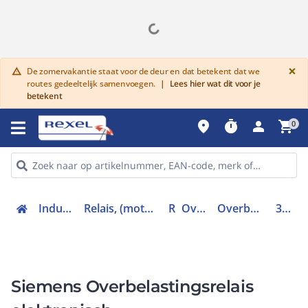
G
×
De zomervakantie staat voor de deur en dat betekent dat we
warning
routes gedeeltelijk samenvoegen.
|
Lees hier wat dit voor je
betekent
place
timer
person
shopping_cart
0
Industriele componenten
Relais, (motor)beveiliging en magneetschakelaars
Relais
Overbelastingrelais
Overbelastingsrelais elektronisch
3RB31134NE0
Siemens Overbelastingsrelais