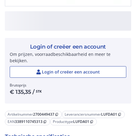
Login of creëer een account
Om prijzen, voorraadbeschikbaarheid en meer te
bekijken.
Login of creëer een account
Brutoprijs
€
135,35
/
STK
Artikelnummer
2700449437
Leveranciersnummer
LUFDA01
content_copy
content_copy
EAN
3389110745313
Producttype
LUFDA01
content_copy
content_copy