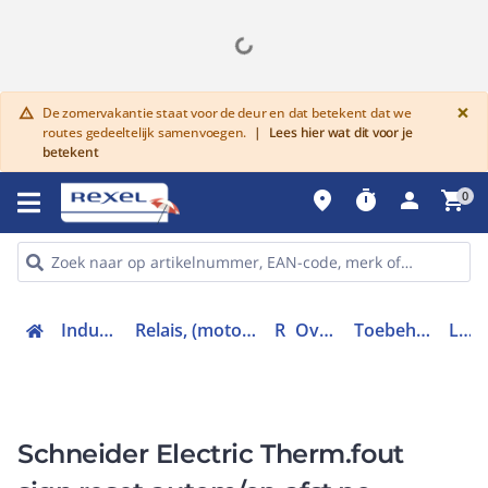
G
×
De zomervakantie staat voor de deur en dat betekent dat we
warning
routes gedeeltelijk samenvoegen.
|
Lees hier wat dit voor je
betekent
place
timer
person
shopping_cart
0
Industriele componenten
Relais, (motor)beveiliging en magneetschakelaars
Relais
Overbelastingrelais
Toebehoren overbelastingsrelais
LUFDA01
Schneider Electric Therm.fout