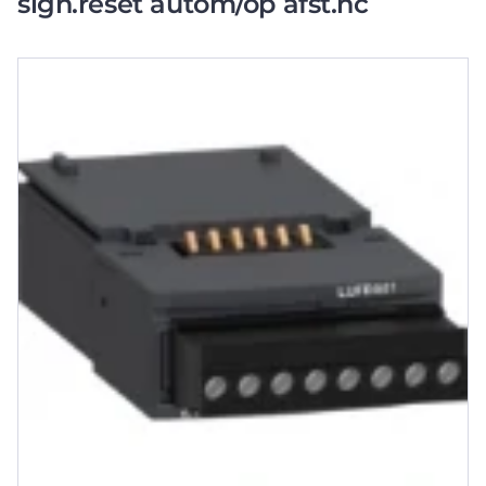
sign.reset autom/op afst.nc