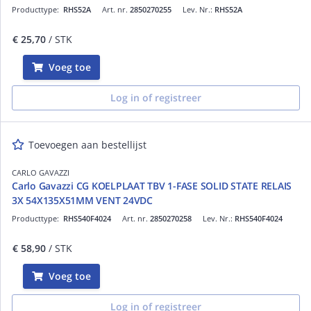
Producttype:
RHS52A
Art. nr.
2850270255
Lev. Nr.:
RHS52A
€ 25,70
/ STK
Voeg toe
Log in of registreer
Toevoegen aan bestellijst
CARLO GAVAZZI
Carlo Gavazzi CG KOELPLAAT TBV 1-FASE SOLID STATE RELAIS
3X 54X135X51MM VENT 24VDC
Producttype:
RHS540F4024
Art. nr.
2850270258
Lev. Nr.:
RHS540F4024
€ 58,90
/ STK
Voeg toe
Log in of registreer