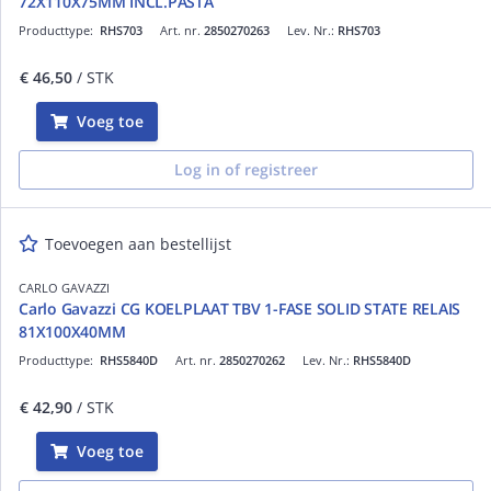
72X110X75MM INCL.PASTA
Producttype:
RHS703
Art. nr.
2850270263
Lev. Nr.:
RHS703
€ 46,50
/ STK
Voeg toe
Log in of registreer
Toevoegen aan bestellijst
CARLO GAVAZZI
Carlo Gavazzi CG KOELPLAAT TBV 1-FASE SOLID STATE RELAIS
81X100X40MM
Producttype:
RHS5840D
Art. nr.
2850270262
Lev. Nr.:
RHS5840D
€ 42,90
/ STK
Voeg toe