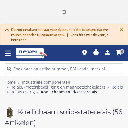
G
×
De zomervakantie staat voor de deur en dat betekent dat we
warning
routes gedeeltelijk samenvoegen.
|
Lees hier wat dit voor je
betekent
place
timer
person
shopping_cart
0
Home
Industriele componenten
Relais, (motor)beveiliging en magneetschakelaars
Relais
Relais overig
Koellichaam solid-staterelais
Koellichaam solid-staterelais
(56
Artikelen)