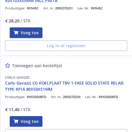
45X103X55MM INCL.PASTA
Producttype:
RHS45C
Art. nr.
2850270251
Lev. Nr.:
RHS45C
€ 28,20
/ STK
Voeg toe
Log in of registreer
Toevoegen aan bestellijst
CARLO GAVAZZI
Carlo Gavazzi CG KOELPLAAT TBV 1-FASE SOLID STATE RELAIS
TYPE RF1A 80X50X51MM
Producttype:
RHS5050RFD
Art. nr.
2850270254
Lev. Nr.:
RHS5050RFD
€ 11,40
/ STK
Voeg toe