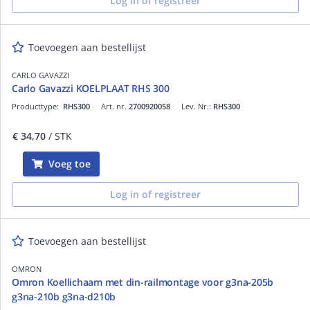
Log in of registreer
Toevoegen aan bestellijst
CARLO GAVAZZI
Carlo Gavazzi KOELPLAAT RHS 300
Producttype:
RHS300
Art. nr.
2700920058
Lev. Nr.:
RHS300
€ 34,70
/ STK
Voeg toe
Log in of registreer
Toevoegen aan bestellijst
OMRON
Omron Koellichaam met din-railmontage voor g3na-205b
g3na-210b g3na-d210b