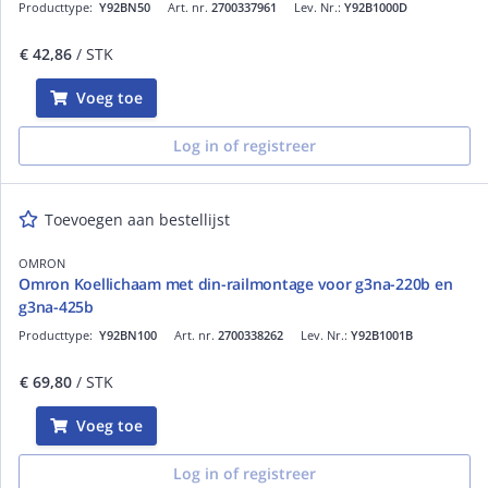
Producttype:
Y92BN50
Art. nr.
2700337961
Lev. Nr.:
Y92B1000D
€ 42,86
/ STK
Voeg toe
Log in of registreer
Toevoegen aan bestellijst
OMRON
Omron Koellichaam met din-railmontage voor g3na-220b en
g3na-425b
Producttype:
Y92BN100
Art. nr.
2700338262
Lev. Nr.:
Y92B1001B
€ 69,80
/ STK
Voeg toe
Log in of registreer