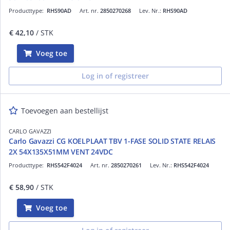
Producttype:
RHS90AD
Art. nr.
2850270268
Lev. Nr.:
RHS90AD
€ 42,10
/ STK
Voeg toe
Log in of registreer
Toevoegen aan bestellijst
CARLO GAVAZZI
Carlo Gavazzi CG KOELPLAAT TBV 1-FASE SOLID STATE RELAIS
2X 54X135X51MM VENT 24VDC
Producttype:
RHS542F4024
Art. nr.
2850270261
Lev. Nr.:
RHS542F4024
€ 58,90
/ STK
Voeg toe