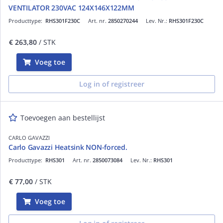
VENTILATOR 230VAC 124X146X122MM
Producttype:
RHS301F230C
Art. nr.
2850270244
Lev. Nr.:
RHS301F230C
€ 263,80
/ STK
Voeg toe
Log in of registreer
Toevoegen aan bestellijst
CARLO GAVAZZI
Carlo Gavazzi Heatsink NON-forced.
Producttype:
RHS301
Art. nr.
2850073084
Lev. Nr.:
RHS301
€ 77,00
/ STK
Voeg toe