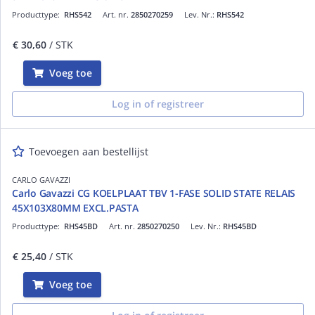
Producttype:
RHS542
Art. nr.
2850270259
Lev. Nr.:
RHS542
€ 30,60
/ STK
Voeg toe
Log in of registreer
Toevoegen aan bestellijst
CARLO GAVAZZI
Carlo Gavazzi CG KOELPLAAT TBV 1-FASE SOLID STATE RELAIS
45X103X80MM EXCL.PASTA
Producttype:
RHS45BD
Art. nr.
2850270250
Lev. Nr.:
RHS45BD
€ 25,40
/ STK
Voeg toe