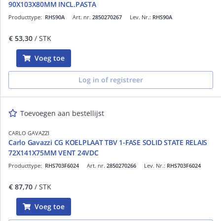
90X103X80MM INCL.PASTA
Producttype:
RHS90A
Art. nr.
2850270267
Lev. Nr.:
RHS90A
€ 53,30
/ STK
Voeg toe
Log in of registreer
Toevoegen aan bestellijst
CARLO GAVAZZI
Carlo Gavazzi CG KOELPLAAT TBV 1-FASE SOLID STATE RELAIS
72X141X75MM VENT 24VDC
Producttype:
RHS703F6024
Art. nr.
2850270266
Lev. Nr.:
RHS703F6024
€ 87,70
/ STK
Voeg toe