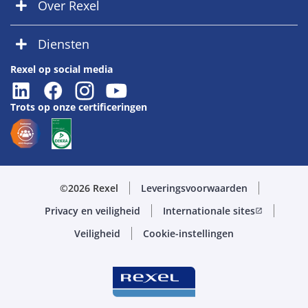
Over Rexel
Diensten
Rexel op social media
Trots op onze certificeringen
©2026 Rexel
Leveringsvoorwaarden
Privacy en veiligheid
Internationale sites
open_in_new
Veiligheid
Cookie-instellingen