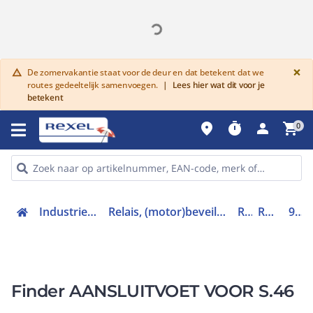
G
×
De zomervakantie staat voor de deur en dat betekent dat we
warning
routes gedeeltelijk samenvoegen.
|
Lees hier wat dit voor je
betekent
place
timer
person
shopping_cart
0
Industriele componenten
Relais, (motor)beveiliging en magneetschakelaars
Relais
Relaisvoet
97.P2
Finder AANSLUITVOET VOOR S.46