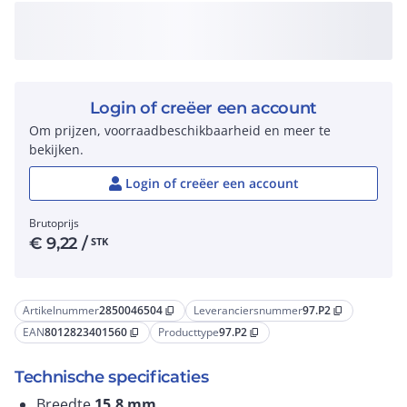
Login of creëer een account
Om prijzen, voorraadbeschikbaarheid en meer te
bekijken.
Login of creëer een account
Brutoprijs
€
9,22
/
STK
Artikelnummer
2850046504
Leveranciersnummer
97.P2
content_copy
content_copy
EAN
8012823401560
Producttype
97.P2
content_copy
content_copy
Technische specificaties
Breedte
15.8
mm