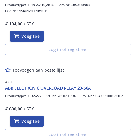
Producttype:
EF19-2.7 10,20,30
Art. nr.
2850148983
Lev. Nr.:
1SAX121001R1103
€ 194,00
/ STK
Voeg toe
Log in of registreer
Toevoegen aan bestellijst
ABB
ABB ELECTRONIC OVERLOAD RELAY 20-56A
Producttype:
EF 65-56
Art. nr.
2850209336
Lev. Nr.:
1SAX331001R1102
€ 600,00
/ STK
Voeg toe
Log in of registreer