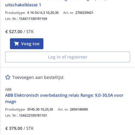
uitschakelklasse 1
Producttype:
E 16 DU 6,3 10,20,30
Art. nr.
2700239421
Lev. Nr.:
1SAX111001R1104
€ 527,00
/ STK
Voeg toe
Log in of registreer
Toevoegen aan bestellijst
ABB
ABB Elektronisch overbelasting relais Range: 9,0-30,0A voor
magn
Producttype:
EF45-30 10,20,30
Art. nr.
2850148985
Lev. Nr.:
1SAX221001R1101
€ 379,00
/ STK