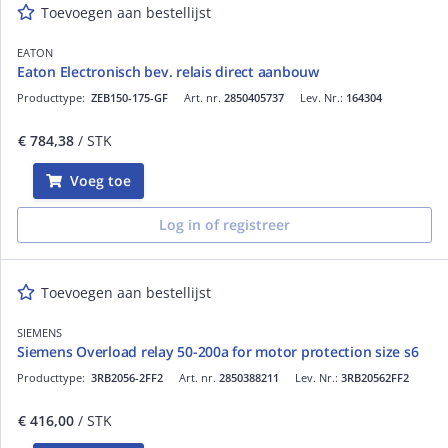
Toevoegen aan bestellijst
EATON
Eaton Electronisch bev. relais direct aanbouw
Producttype:
ZEB150-175-GF
Art. nr.
2850405737
Lev. Nr.:
164304
€ 784,38
/ STK
Voeg toe
Log in of registreer
Toevoegen aan bestellijst
SIEMENS
Siemens Overload relay 50-200a for motor protection size s6
Producttype:
3RB2056-2FF2
Art. nr.
2850388211
Lev. Nr.:
3RB20562FF2
€ 416,00
/ STK