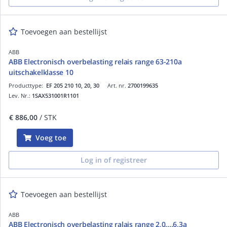
Toevoegen aan bestellijst
ABB
ABB Electronisch overbelasting relais range 63-210a
uitschakelklasse 10
Producttype:
EF 205 210 10, 20, 30
Art. nr.
2700199635
Lev. Nr.:
1SAX531001R1101
€ 886,00
/ STK
Voeg toe
Log in of registreer
Toevoegen aan bestellijst
ABB
ABB Electronisch overbelasting ralais range 2,0....6,3a