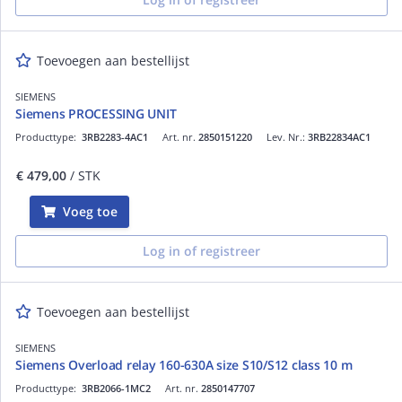
Toevoegen aan bestellijst
SIEMENS
Siemens PROCESSING UNIT
Producttype:
3RB2283-4AC1
Art. nr.
2850151220
Lev. Nr.:
3RB22834AC1
€ 479,00
/ STK
Voeg toe
Log in of registreer
Toevoegen aan bestellijst
SIEMENS
Siemens Overload relay 160-630A size S10/S12 class 10 m
Producttype:
3RB2066-1MC2
Art. nr.
2850147707