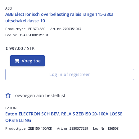
ABB
ABB Electronisch overbelasting ralais range 115-380a
uitschakelklasse 10
Producttype:
EF 370-380
Art. nr.
2700351047
Lev. Nr.:
1SAX611001R1101
€ 997,00
/ STK
Voeg toe
Log in of registreer
Toevoegen aan bestellijst
EATON
Eaton ELECTRONISCH BEV. RELAIS ZEB150 20-100A LOSSE
OPSTELLING
Producttype:
ZEB150-100/KK
Art. nr.
2850377639
Lev. Nr.:
136508