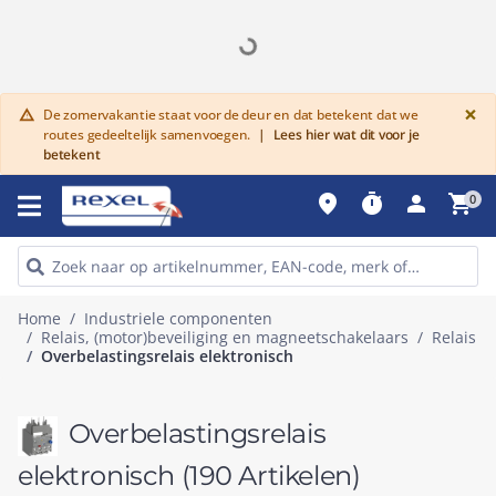
G
×
De zomervakantie staat voor de deur en dat betekent dat we
warning
routes gedeeltelijk samenvoegen.
|
Lees hier wat dit voor je
betekent
place
timer
person
shopping_cart
0
Home
Industriele componenten
Relais, (motor)beveiliging en magneetschakelaars
Relais
Overbelastingsrelais elektronisch
Overbelastingsrelais
elektronisch
(190 Artikelen)