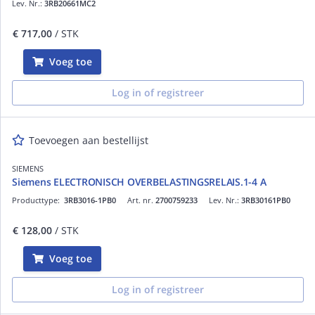
Lev. Nr.:
3RB20661MC2
€ 717,00
/ STK
Voeg toe
Log in of registreer
Toevoegen aan bestellijst
SIEMENS
Siemens ELECTRONISCH OVERBELASTINGSRELAIS.1-4 A
Producttype:
3RB3016-1PB0
Art. nr.
2700759233
Lev. Nr.:
3RB30161PB0
€ 128,00
/ STK
Voeg toe
Log in of registreer