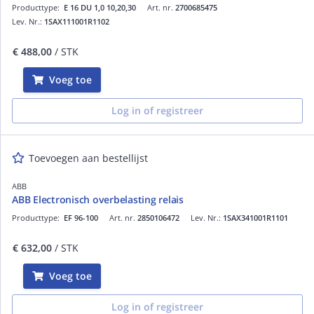
Producttype:
E 16 DU 1,0 10,20,30
Art. nr.
2700685475
Lev. Nr.:
1SAX111001R1102
€ 488,00
/ STK
Voeg toe
Log in of registreer
Toevoegen aan bestellijst
ABB
ABB Electronisch overbelasting relais
Producttype:
EF 96-100
Art. nr.
2850106472
Lev. Nr.:
1SAX341001R1101
€ 632,00
/ STK
Voeg toe
Log in of registreer