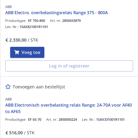
ABB
ABB Electro. overbelastingsrelais Range 375 - 800A
Producttype:
EF 750-800
Art. nr.
2850433879
Lev. Nr.:
1SAX821001R1101
€ 2.330,00
/ STK
Voeg toe
Log in of registreer
Toevoegen aan bestellijst
ABB
ABB Electronisch overbelasting relais Range: 24-70A voor AF40
to AF65
Producttype:
EF 65-70
Art. nr.
2850050224
Lev. Nr.:
1SAX331001R1101
€ 516,00
/ STK