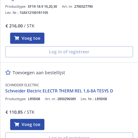
Producttype:
EF19-18.9 10,20,30
Art. nr.
2700327790
Lev. Nr.:
1SAX121001R1105
€ 216,00
/ STK
Voeg toe
Log in of registreer
Toevoegen aan bestellijst
SCHNEIDER ELECTRIC
Schneider Electric ELECTR THERM REL 1,6-8A TESYS D
Producttype:
LR9D08
Art. nr.
2850296589
Lev. Nr.:
LR9D08
€ 110,85
/ STK
Voeg toe
Log in of registreer