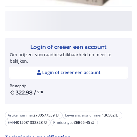
Login of creëer een account
Om prijzen, voorraadbeschikbaarheid en meer te
bekijken.
Login of creëer een account
Brutoprijs
€
322,98
/
STK
Artikelnummer
2700577539
Leveranciersnummer
136502
content_copy
content_copy
EAN
4015081332823
Producttype
ZEB65-45
content_copy
content_copy