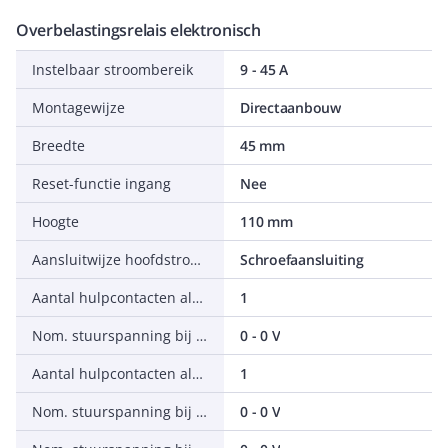
Overbelastingsrelais elektronisch
Instelbaar stroombereik
9 - 45 A
Montagewijze
Directaanbouw
Breedte
45 mm
Reset-functie ingang
Nee
Hoogte
110 mm
Aansluitwijze hoofdstroomcircuit
Schroefaansluiting
Aantal hulpcontacten als verbreekcontact
1
Nom. stuurspanning bij DC
0 - 0 V
Aantal hulpcontacten als maakcontact
1
Nom. stuurspanning bij AC 50 Hz
0 - 0 V