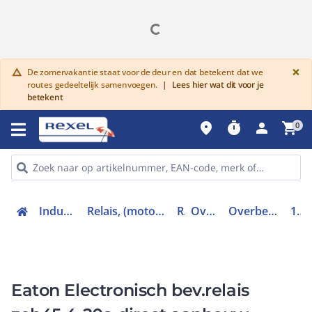
G
×
De zomervakantie staat voor de deur en dat betekent dat we
warning
routes gedeeltelijk samenvoegen.
|
Lees hier wat dit voor je
betekent
place
timer
person
shopping_cart
0
Industriele componenten
Relais, (motor)beveiliging en magneetschakelaars
Relais
Overbelastingrelais
Overbelastingsrelais elektronisch
136502
Eaton Electronisch bev.relais