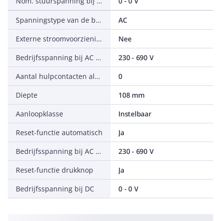
Nom. stuurspanning bij AC 60 Hz
0 - 0 V
Spanningstype van de bedrijfsspanning
AC
Externe stroomvoorziening vereist
Nee
Bedrijfsspanning bij AC 60 Hz
230 - 690 V
Aantal hulpcontacten als wisselcontact
0
Diepte
108 mm
Aanloopklasse
Instelbaar
Reset-functie automatisch
Ja
Bedrijfsspanning bij AC 50 Hz
230 - 690 V
Reset-functie drukknop
Ja
Bedrijfsspanning bij DC
0 - 0 V