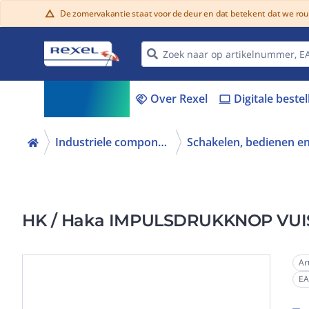
De zomervakantie staat voor de deur en dat betekent dat we ro
warning
Assortiment
Over Rexel
Digitale beste
menu_book
handshake
laptop
Industriele componenten
HK / Haka IMPULSDRUKKNOP VU
Ar
E