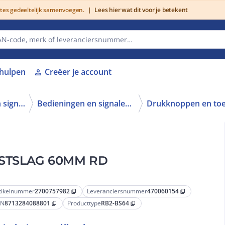
utes gedeeltelijk samenvoegen.
|
Lees hier wat dit voor je betekent
lhulpen
Creëer je account
person
Schakelen, bedienen en signaleren
Bedieningen en signaleringen
ISTSLAG 60MM RD
tikelnummer
2700757982
Leveranciersnummer
470060154
content_copy
content_copy
AN
8713284088801
Producttype
RB2-BS64
content_copy
content_copy