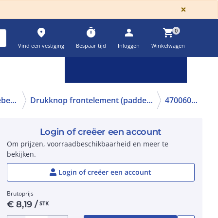
GLOBA
×
place
timer
person
shopping_cart
0
Vind een vestiging
Bespaar tijd
Inloggen
Winkelwagen
Keuzehulpen & calculatoren
settings
Drukknoppen en toebehoren
Drukknop frontelement (paddenstoel)
470060154
Login of creëer een account
Om prijzen, voorraadbeschikbaarheid en meer te
bekijken.
Login of creëer een account
Brutoprijs
€
8,19
/
STK