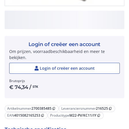
Login of creëer een account
Om prijzen, voorraadbeschikbaarheid en meer te
bekijken.
Login of creëer een account
Brutoprijs
€
74,34
/
STK
Artikelnummer
2700385485
Leveranciersnummer
216525
content_copy
content_copy
EAN
4015082165253
Producttype
M22-PV/KC11/IY
content_copy
content_copy