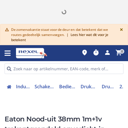
G
×
De zomervakantie staat voor de deur en dat betekent dat we
warning
routes gedeeltelijk samenvoegen.
|
Lees hier wat dit voor je
betekent
place
timer
person
shopping_cart
0
Industriele componenten
Schakelen, bedienen en signaleren
Bedieningen en signaleringen
Drukknoppen en toebehoren
Drukknopkast compleet
216525
Eaton Nood-uit 38mm 1m+1v