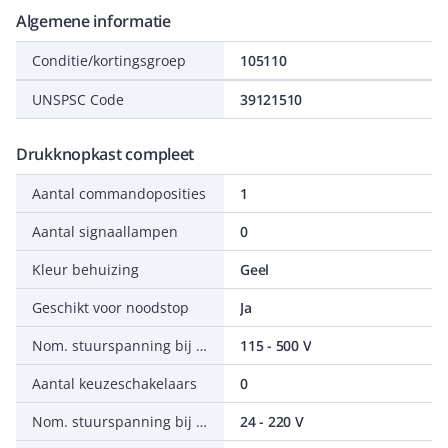
Algemene informatie
Conditie/kortingsgroep
105110
UNSPSC Code
39121510
Drukknopkast compleet
Aantal commandoposities
1
Aantal signaallampen
0
Kleur behuizing
Geel
Geschikt voor noodstop
Ja
Nom. stuurspanning bij AC 60 Hz
115 - 500 V
Aantal keuzeschakelaars
0
Nom. stuurspanning bij DC
24 - 220 V