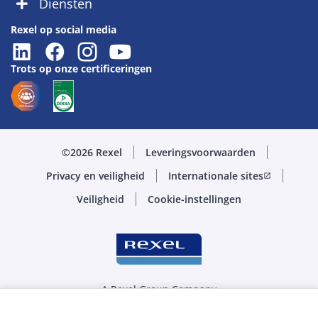
Diensten
Rexel op social media
Trots op onze certificeringen
©2026 Rexel
Leveringsvoorwaarden
Privacy en veiligheid
Internationale sites
open_in_new
Veiligheid
Cookie-instellingen
A Rexel Group Company
Selecteer de juiste hoeveelheid