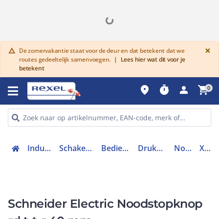
G
×
De zomervakantie staat voor de deur en dat betekent dat we
warning
routes gedeeltelijk samenvoegen.
|
Lees hier wat dit voor je
betekent
place
timer
person
shopping_cart
0
Industriele componenten
Schakelen, bedienen en signaleren
Bedieningen en signaleringen
Drukknoppen en toebehoren
Noodstop compleet
XB4BS8445
Schneider Electric Noodstopknop