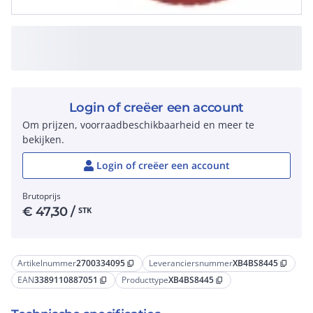
Login of creëer een account
Om prijzen, voorraadbeschikbaarheid en meer te
bekijken.
Login of creëer een account
Brutoprijs
€
47,30
/
STK
Artikelnummer
2700334095
Leveranciersnummer
XB4BS8445
content_copy
content_copy
EAN
3389110887051
Producttype
XB4BS8445
content_copy
content_copy